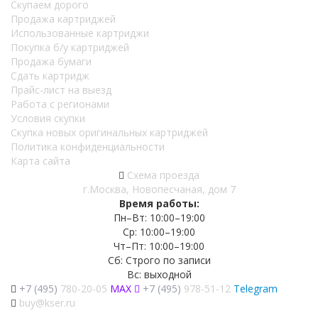
Скупаем дорого
Продажа картриджей
Использованные картриджи
Покупка б/у картриджей
Продажа бумаги
Сдать картридж
Прайс-лист на выезд
Работа с регионами
Условия скупки
Скупка новых оригинальных картриджей
Политика конфиденциальности
Карта сайта
Схема проезда
г.Москва, Новопесчаная, дом 7
Время работы:
Пн–Вт: 10:00–19:00
Ср: 10:00–19:00
Чт–Пт: 10:00–19:00
Сб: Строго по записи
Вс: выходной
+7 (495)
780-20-05
MAX
+7 (495)
978-51-12
Telegram
buy@kser.ru