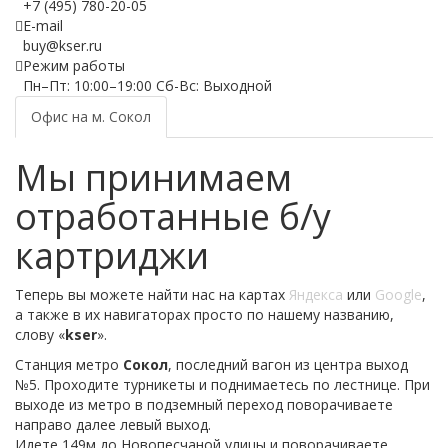
+7 (495) 780-20-05
E-mail
buy@kser.ru
Режим работы
Пн–Пт: 10:00–19:00 Сб-Вс: Выходной
Офис на м. Сокол
Мы принимаем
отработанные б/у
картриджи
Теперь вы можете найти нас на картах
Яндекса
или
Google
,
а также в их навигаторах просто по нашему названию,
слову «
kser
».
Станция метро
Сокол
, последний вагон из центра выход
№5. Проходите турникеты и поднимаетесь по лестнице. При
выходе из метро в подземный переход поворачиваете
направо далее левый выход.
Идете 149м до Новопесчаной улицы
и поворачиваете