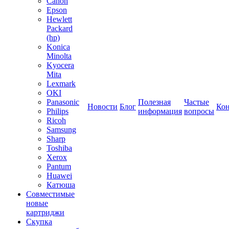
Canon
Epson
Hewlett
Packard
(hp)
Konica
Minolta
Kyocera
Mita
Lexmark
OKI
Panasonic
Полезная
Частые
Новости
Блог
Ко
Philips
информация
вопросы
Ricoh
Samsung
Sharp
Toshiba
Xerox
Pantum
Huawei
Катюша
Совместимые
новые
картриджи
Скупка