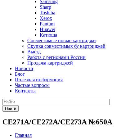
Samsung
Sharp
Toshiba
Xerox
Pantum
Huawei
Катюша
Совместимые новые картриджи
Скупка совместимых бу картриджей
Выезд
Работа с регионами России
Продажа картриджей
Новости
Блог
Полезная информация
Частые вопросы
Контакты
Найти
CE271A/CE272A/CE273A №650A
Главная