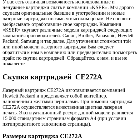
У вас есть отличная возможность использованные и
ненужные картриджи сдать в компании «KSER». Мы дорого
скупаем оригинальные бывшие в употреблении и новые
лазерные картриджи по самым высоким ценам. Не спешите
выбрасывать отработавшие свое картриджи. Компания
«KSER» скупает различные модели картриджей следующих
компаний-производителей: Canon, Brother, Panasonic, Hewlett
Packard, Samsung и так далее. Для уточнения стоимости той
или иной модели лазерного картриджа Вам следует
обратиться к нам в компанию или предварительно посмотреть
прайс по скупка картриджей. Обращайтесь к нам, и вы не
пожалеете.
Скупка картриджей CE272A
Лазерный картридж CE272A изготавливается компанией
Hewlett Packard и представляет собой контейнер,
наполненный желтыми чернилами. При помощи картриджа
CE272A осуществляется качественная цветная лазерная
печать. Эксплуатационный ресурс данной модели равняется
15 000 стандартным страницам формата А4 (при условии
пятипроцентного заполнения страницы).
Размеры картриджа CE272A