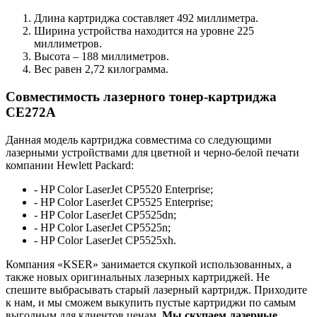
Длина картриджа составляет 492 миллиметра.
Ширина устройства находится на уровне 225
миллиметров.
Высота – 188 миллиметров.
Вес равен 2,72 килограмма.
Совместимость лазерного тонер-картриджа
CE272A
Данная модель картриджа совместима со следующими
лазерными устройствами для цветной и черно-белой печати
компании Hewlett Packard:
- HP Color LaserJet CP5520 Enterprise;
- HP Color LaserJet CP5525 Enterprise;
- HP Color LaserJet CP5525dn;
- HP Color LaserJet CP5525n;
- HP Color LaserJet CP5525xh.
Компания «KSER» занимается скупкой использованных, а
также новых оригинальных лазерных картриджей. Не
спешите выбрасывать старый лазерный картридж. Приходите
к нам, и мы сможем выкупить пустые картриджи по самым
выгодным для клиентов ценам.
Мы скупаем лазерные