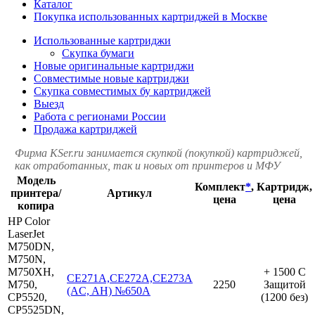
Каталог
Покупка использованных картриджей в Москве
Использованные картриджи
Скупка бумаги
Новые оригинальные картриджи
Совместимые новые картриджи
Скупка совместимых бу картриджей
Выезд
Работа с регионами России
Продажа картриджей
Фирма KSer.ru занимается скупкой (покупкой) картриджей,
как отработанных, так и новых от принтеров и МФУ
Модель
Комплект
*
,
Картридж,
принтера/
Артикул
цена
цена
копира
HP Color
LaserJet
M750DN,
M750N,
M750XH,
+ 1500 С
CE271A,CE272A,CE273A
M750,
2250
Защитой
(AC, AH) №650A
CP5520,
(1200 без)
CP5525DN,