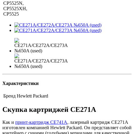
CP5525N,
CP5525XH,
CP5525
Характеристики
Бренд
Hewlett Packard
Скупка картриджей CE271A
Как и
принт-картридж CE741A
, лазерный картридж CE271A
изготовлен компанией Hewlett Packard. Он представляет собой
контейнер с синими (голубыми) чернилами для качественной