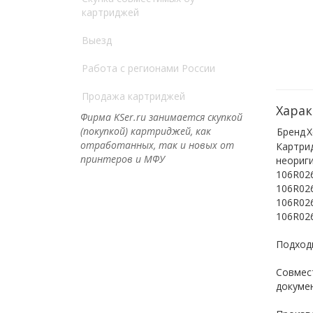
картриджей
Выезд
Работа с регионами России
Продажа картриджей
Харак
Фирма KSer.ru занимается скупкой
(покупкой) картриджей, как
Бренд
X
отработанных, так и новых от
Картрид
принтеров и МФУ
неориг
106R02
106R026
106R026
106R026
Подходи
Совмес
докуме