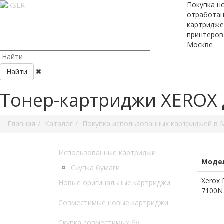
Покупка н
отработа
картридже
принтеров
Москве
Найти
Тонер-картриджи XEROX 
Главная
Каталог
Покупка использованных картриджей в 
Использованные картриджи
Модел
Скупка бумаги
Xerox 
Новые оригинальные картриджи
7100N
Совместимые новые картриджи
Скупка совместимых бу