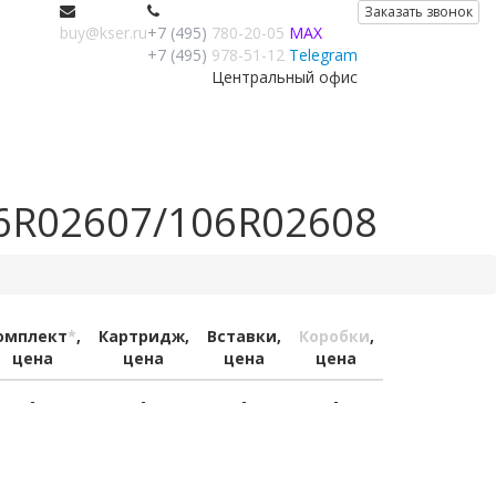
Заказать звонок
buy@kser.ru
+7 (495)
780-20-05
MAX
+7 (495)
978-51-12
Telegram
Центральный офис
06R02607/106R02608
омплект
*
,
Картридж,
Вставки,
Коробки
,
цена
цена
цена
цена
-
-
-
-