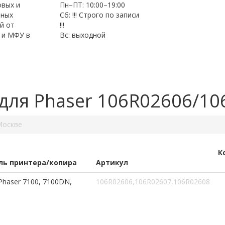
овых и
Пн–ПТ: 10:00–19:00
нных
Сб: !!! Строго по записи
й от
!!!
 и МФУ в
Вс: выходной
для Phaser 106R02606/1
Москве
К
ь принтера/копира
Артикул
Phaser 7100, 7100DN,
106R02606,106R02607,106R02608