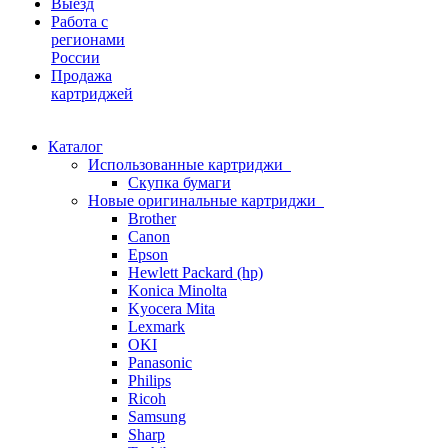
Выезд
Работа с
регионами
России
Продажа
картриджей
Каталог
Использованные картриджи
Скупка бумаги
Новые оригинальные картриджи
Brother
Canon
Epson
Hewlett Packard (hp)
Konica Minolta
Kyocera Mita
Lexmark
OKI
Panasonic
Philips
Ricoh
Samsung
Sharp