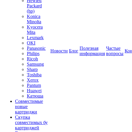
Hewlett
Packard
(hp)
Konica
Minolta
Kyocera
Mita
Lexmark
OKI
Panasonic
Полезная
Частые
Новости
Блог
Ко
Philips
информация
вопросы
Ricoh
Samsung
Sharp
Toshiba
Xerox
Pantum
Huawei
Катюша
Совместимые
новые
картриджи
Скупка
совместимых бу
картриджей