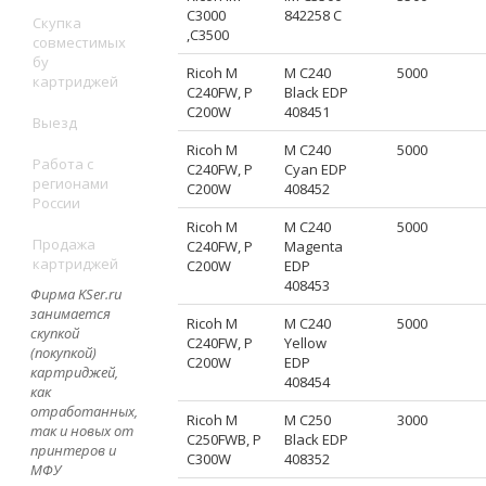
C3000
842258 C
Скупка
,C3500
совместимых
бу
Ricoh M
M C240
5000
картриджей
C240FW, P
Black EDP
C200W
408451
Выезд
Ricoh M
M C240
5000
Работа с
C240FW, P
Cyan EDP
регионами
C200W
408452
России
Ricoh M
M C240
5000
Продажа
C240FW, P
Magenta
картриджей
C200W
EDP
408453
Фирма KSer.ru
занимается
Ricoh M
M C240
5000
скупкой
C240FW, P
Yellow
(покупкой)
C200W
EDP
картриджей,
408454
как
отработанных,
Ricoh M
M C250
3000
так и новых от
C250FWB, P
Black EDP
принтеров и
C300W
408352
МФУ