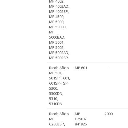
MP 4002,
MP 4002AD,
MP 4002SP,
MP 4500,
MP 5000,
MP 5000B,
MP
5000BAD,
MP 5001,
MP 5002,
MP 5002AD,
MP 5002SP
Ricoh Aficio
MP 601
-
MP 501,
501SPF, 601,
601SPF, SP
5300,
5300DN,
5310,
5310DN
Ricoh Aficio
MP
2000
MP
C2503/
C2003SP,
841925