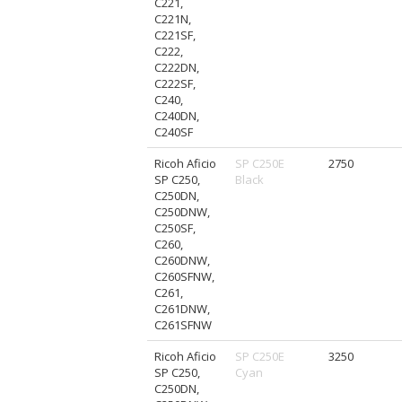
C221,
C221N,
C221SF,
C222,
C222DN,
C222SF,
C240,
C240DN,
C240SF
Ricoh Aficio
SP C250E
2750
SP C250,
Black
C250DN,
C250DNW,
C250SF,
C260,
C260DNW,
C260SFNW,
C261,
C261DNW,
C261SFNW
Ricoh Aficio
SP C250E
3250
SP C250,
Cyan
C250DN,