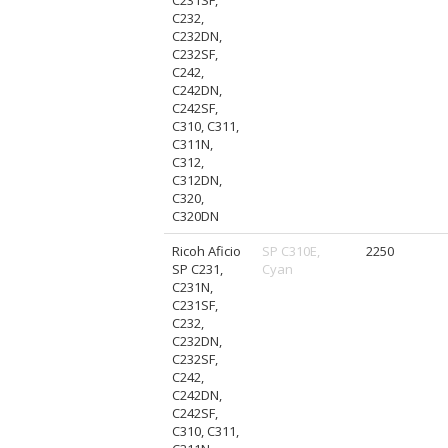
C232,
C232DN,
C232SF,
C242,
C242DN,
C242SF,
C310, C311,
C311N,
C312,
C312DN,
C320,
C320DN
Ricoh Aficio
SP C310E,
2250
SP C231,
Cyan
C231N,
C231SF,
C232,
C232DN,
C232SF,
C242,
C242DN,
C242SF,
C310, C311,