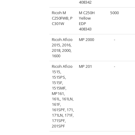
408342
Ricoh M
M C250H
5000
C250FWB, P
Yellow
C301W
EDP
408343
Ricoh Aficio
MP 2000
-
2015, 2016,
2018, 2000,
1600
Ricoh Aficio
MP 201
-
1515,
1515PS,
1515F,
1515MF,
MP161,
161L, 161LN,
161F,
161SPF, 171,
171LN, 171F,
171SPF,
201SPF