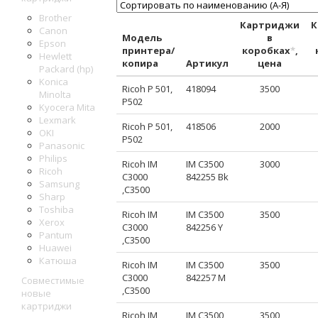
Brother
Картриджи
К
Canon
Модель
в
Epson
принтера/
коробках
*
,
Hewlett
копира
Артикул
цена
Packard (hp)
Konica
Ricoh P 501,
418094
3500
Minolta
P502
Kyocera Mita
Lexmark
Ricoh P 501,
418506
2000
OKI
P502
Panasonic
Philips
Ricoh IM
IM C3500
3000
Ricoh
C3000
842255 Bk
Samsung
,C3500
Sharp
Toshiba
Ricoh IM
IM C3500
3500
Xerox
C3000
842256 Y
Pantum
,C3500
Huawei
Катюша
Ricoh IM
IM C3500
3500
C3000
842257 M
Совместимые
,C3500
новые
картриджи
Ricoh IM
IM C3500
3500