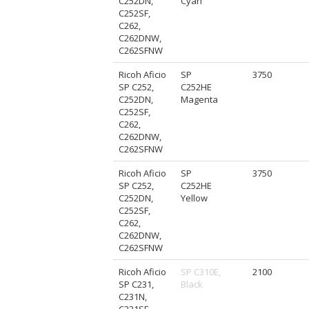
C252DN,
Cyan
C252SF,
C262,
C262DNW,
C262SFNW
Ricoh Aficio
SP
3750
SP C252,
C252HE
C252DN,
Magenta
C252SF,
C262,
C262DNW,
C262SFNW
Ricoh Aficio
SP
3750
SP C252,
C252HE
C252DN,
Yellow
C252SF,
C262,
C262DNW,
C262SFNW
Ricoh Aficio
SP C310E,
2100
SP C231,
Black
C231N,
C231SF,