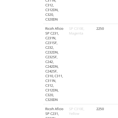
C311N,
C312,
C312DN,
C320,
C320DN
Ricoh Aficio
SP C310E,
2250
SP C231,
Magenta
C231N,
C231SF,
C232,
C232DN,
C232SF,
C242,
C242DN,
C242SF,
C310, C311,
C311N,
C312,
C312DN,
C320,
C320DN
Ricoh Aficio
SP C310E,
2250
SP C231,
Yellow