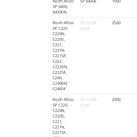
Ricoh Aficio
SP 6430E
1000
SP 6430,
6430DN
Ricoh Aficio
SP C220E
2500
SP C220,
Black
C220N,
C220S,
C221,
C221N,
C221SF,
C222,
C222DN,
C222SF,
C240,
C240DN,
C240SF
Ricoh Aficio
SP C220E
2000
SP C220,
Cyan
C220N,
C220S,
C221,
C221N,
C221SF,