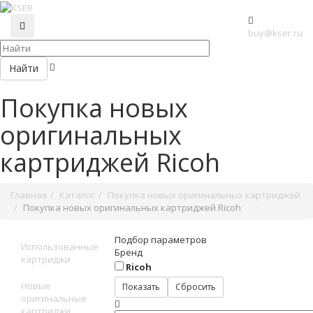
buy@kser.ru
Найти
Покупка новых
оригинальных
картриджей Ricoh
Главная
Каталог
Покупка новых оригинальных картриджей
Покупка новых оригинальных картриджей Ricoh
Подбор параметров
Использованные
Бренд
картриджи
Ricoh
Новые
оригинальные
картриджи