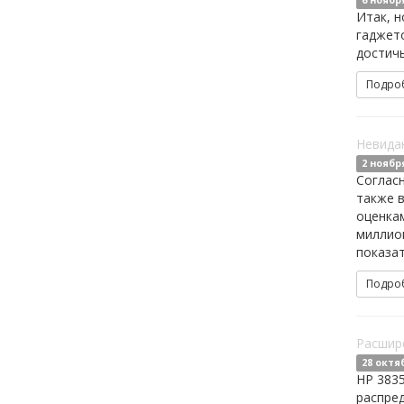
6 ноябр
Итак, н
гаджето
достичь
Подро
Невида
2 ноябр
Cогласн
также в
оценкам
миллион
показа
Подро
Расшире
28 октя
HP 383
распред