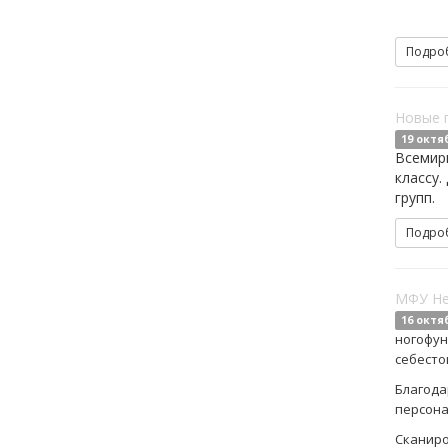
Подро
Новые 
19 октя
Всемирн
классу.
групп.
Подро
МФУ Hew
16 октя
ногофун
себесто
Благода
персона
Сканиро