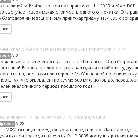
я 2015
овая линейка Brother состоит из принтера HL-1202R и МФУ DCP-
в выступает сверхнизкая стоимость одного отпечатка. Она равн
 благодаря инновационному принт-картриджу TN-1095 с рекорд
бнее
нный спад объема отечественного рынка принтеров и МФУ
// 2
я 2015
о данным аналитического агентства International Data Corporati
осточной Европы продемонстрировал один из наиболее удручаю
 агентства, поставки принтеров и МФУ в первой половине текущ
ов штук, что эквивалентно сумме 580 миллионов долларов. А э
телей аналогичного периода прошлого года.
бнее
ние линеек HP Ink Advantage и Ink Advantage Ultra
// 28
бря 2015
5 – МФУ, оснащенный удобным автоподатчиком. Данная модель 
елить свои расходы на печать. В HP 3835 доступны различные 