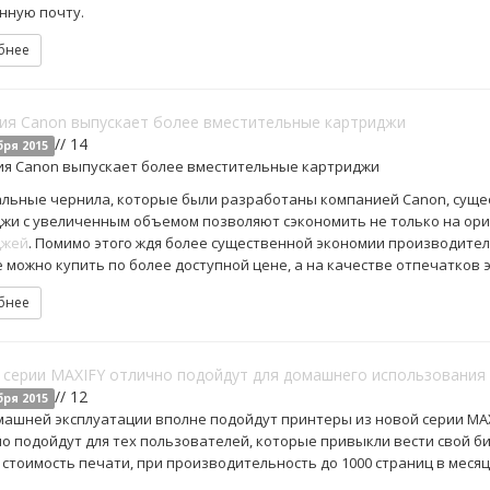
нную почту.
бнее
ия Canon выпускает более вместительные картриджи
// 14
бря 2015
я Canon выпускает более вместительные картриджи
льные чернила, которые были разработаны компанией Canon, сущес
жи с увеличенным объемом позволяют сэкономить не только на ори
джей
. Помимо этого ждя более существенной экономии производите
 можно купить по более доступной цене, а на качестве отпечатков э
бнее
 серии MAXIFY отлично подойдут для домашнего использования
// 12
бря 2015
машней эксплуатации вполне подойдут принтеры из новой серии MAXI
о подойдут для тех пользователей, которые привыкли вести свой б
 стоимость печати, при производительность до 1000 страниц в месяц