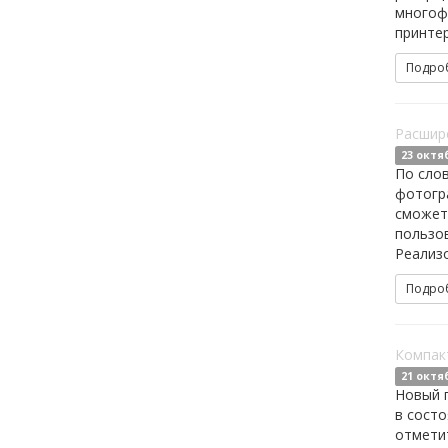
многофу
принте
Подро
Расшир
23 октя
По слов
фотогра
сможет
пользов
Реализо
Подро
Компакт
21 октя
Новый г
в состо
отметит