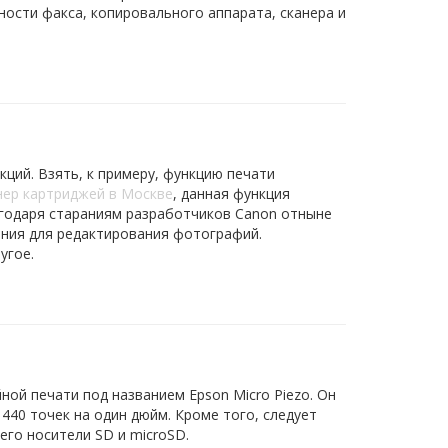
ости факса, копировального аппарата, сканера и
ций. Взять, к примеру, функцию печати
нер картриджей в Москве
, данная функция
годаря стараниям разработчиков Canon отныне
жения для редактирования фотографий.
ругое.
ой печати под названием Epson Micro Piezo. Он
40 точек на один дюйм. Кроме того, следует
его носители SD и microSD.