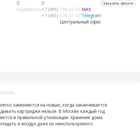
Заказать звонок
buy@kser.ru
+7 (495)
780-20-05
MAX
+7 (495)
978-51-12
Telegram
Центральный офис
Москва
легко заменяются на новые, когда заканчивается
идывать картриджи нельзя. В Москве каждый год
аются в правильной утилизации. Хранение дома
опадать в воздух даже из неиспользуемого