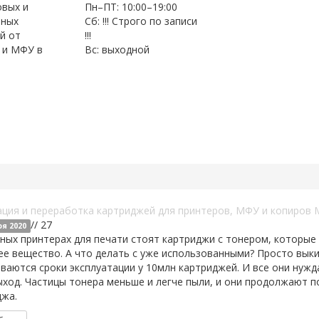
овых и
Пн–ПТ: 10:00–19:00
нных
Сб: !!! Строго по записи
й от
!!!
 и МФУ в
Вс: выходной
ация и переработка картриджей для принтеров, МФУ и копиров 
// 27
ря 2020
ных принтерах для печати стоят картриджи с тонером, которые 
е вещество. А что делать с уже использованными? Просто вык
ваются сроки эксплуатации у 10млн картриджей. И все они нужд
ход. Частицы тонера меньше и легче пыли, и они продолжают п
джа.