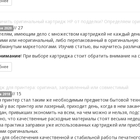
бнее
личить оригинальный картридж HP от подделки? Определяем ор
// 27
ря 2020
телям, имеющим дело с множеством картриджей не каждый день
ими или неоригинальный, либо перепакованный в оригинальную к
бманутым маркетологами. Изучив статью, вы научитесь различа
нимание
! При выборе картриджа стоит обратить внимание на
бнее
ж для принтера: оригинал, заправленный или совместимый
// 15
а 2018
 принтер стал таким же необходимым предметом бытовой техник
й у вас принтер или лазерный, приходит день, когда в нем зака
ан, привыкших экономить на всем, на чем можно и нельзя, подс
но, что качественные расходные материалы стоят весьма неде
ла практика заправки уже использованных картриджей или прио
ами оригинальных.
 для обеспечения качественной и стабильной работы печатног