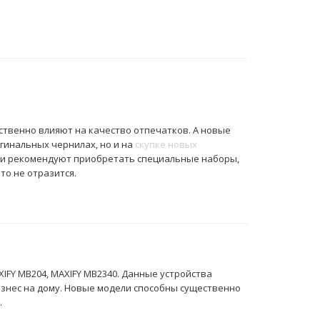
твенно влияют на качество отпечатков. А новые
гинальных чернилах, но и на
скупке новых
ли рекомендуют приобретать специальные наборы,
то не отразится.
FY MB204, MAXIFY MB2340. Данные устройства
изнес на дому. Новые модели способны существенно
.