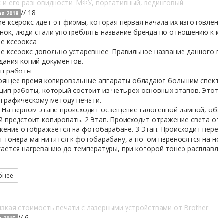
 и его разновидности: МФУ, портативный, вединговый
// 18
ря 2018
е ксерокс идет от фирмы, которая первая начала их изготовлени
нок, люди стали употреблять название бренда по отношению к 
е ксерокса
 ксерокс довольно устаревшее. Правильное название данного п
дания копий документов.
п работы
оящее время копировальные аппараты обладают большим спектр
цип работы, который состоит из четырех основных этапов. Это
ографическому методу печати.
 На первом этапе происходит освещение галогенной лампой, о
 предстоит копировать. 2 Этап. Происходит отражение света от
жение отображается на фотобарабане. 3 Этап. Происходит пере
 тонера магнитятся к фотобарабану, а потом переносятся на но
ается нагреванию до температуры, при которой тонер расплавля
бнее
зкая стоимость печати с лазерными устройствами от Brother
// 6