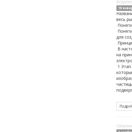
Ксерокс
18 янва
Названи
весь ры
Поняти
Понятие
для соз
Принци
В наст
на прин
электр
1 Этап.
который
изобра
частицы
подверг
Подро
Сверхни