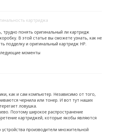
игинальность картриджа
, трудно понять оригинальный ли картридж
оробку. В этой статье вы сможете узнать, как не
ть подделку и оригинальный картридж HP.
 следующие моменты
и, как и сам компьютер. Независимо от того,
нчиваются чернила или тонер. И вот тут наших
терегает ловушка.
шево. Поэтому широкое распространение
бретение картриджей, которые якобы являются
о устройства производители множительной