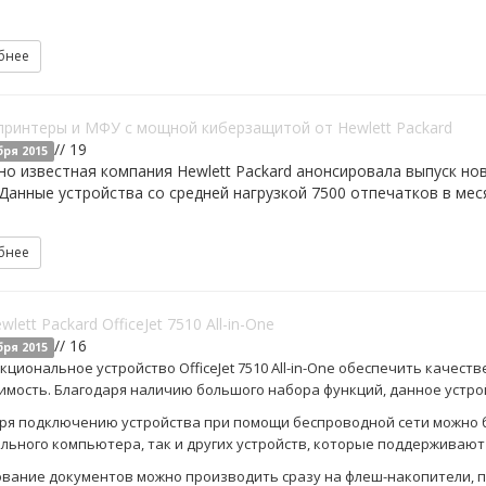
бнее
принтеры и МФУ с мощной киберзащитой от Hewlett Packard
// 19
бря 2015
о известная компания Hewlett Packard анонсировала выпуск но
 Данные устройства со средней нагрузкой 7500 отпечатков в ме
бнее
lett Packard OfficeJet 7510 All-in-One
// 16
бря 2015
кциональное устройство OfficeJet 7510 All-in-One обеспечить каче
имость. Благодаря наличию большого набора функций, данное устр
ря подключению устройства при помощи беспроводной сети можно бе
льного компьютера, так и других устройств, которые поддерживают
вание документов можно производить сразу на флеш-накопители, п