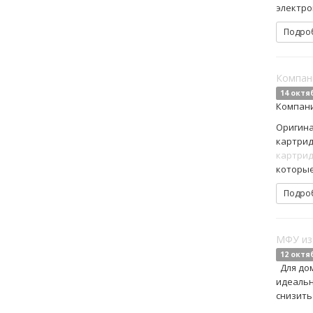
электро
Подро
Компан
14 октя
Компани
Оригина
картрид
картри
которые
Подро
МФУ из
12 октя
Для до
идеальн
снизить