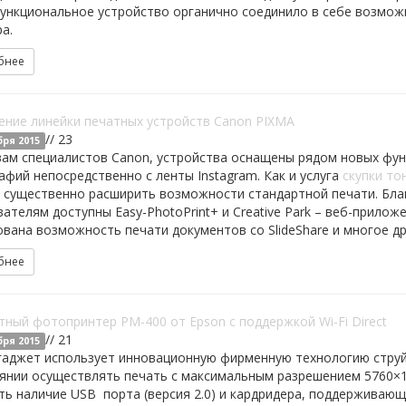
нкциональное устройство органично соединило в себе возможн
ра.
бнее
ение линейки печатных устройств Canon PIXMA
// 23
бря 2015
ам специалистов Canon, устройства оснащены рядом новых функ
фий непосредственно с ленты Instagram. Как и услуга
скупки то
 существенно расширить возможности стандартной печати. Бла
ателям доступны Easy-PhotoPrint+ и Creative Park – веб-прило
вана возможность печати документов со SlideShare и многое д
бнее
ный фотопринтер PM-400 от Epson с поддержкой Wi-Fi Direct
// 21
бря 2015
аджет использует инновационную фирменную технологию струйн
янии осуществлять печать с максимальным разрешением 5760×14
ь наличие USB порта (версия 2.0) и кардридера, поддерживающ