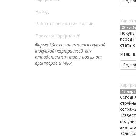
Подро
Выезд
Как от
Работа с регионами России
27 нояб
Покупа
Продажа картриджей
перед н
Фирма KSer.ru занимается скупкой
стать о
(покупкой) картриджей, как
Итак,
в
отработанных, так и новых от
принтеров и МФУ
Подро
Картрид
15 март
Сегодня
струйны
согражд
Извест
получи
аналог
Однако