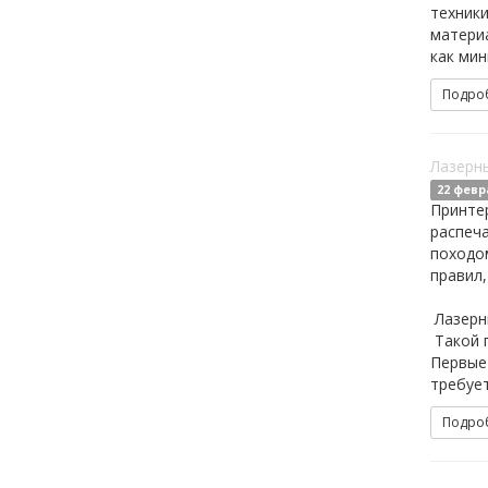
техники
матери
как мин
Подро
Лазерны
22 февр
Принте
распеча
походом
правил,
Лазерн
Такой 
Первые 
требует
Подро