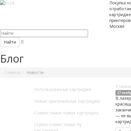
Покупка н
отработа
картридже
принтеров
Москве
Найти
Блог
Главная
Новости
Утилиз
Использованные картриджи
27 нояб
В лазер
Новые оригинальные картриджи
красяще
заканчи
Совместимые новые картриджи
— не вы
картри
Скупка совместимых бу
картриджей