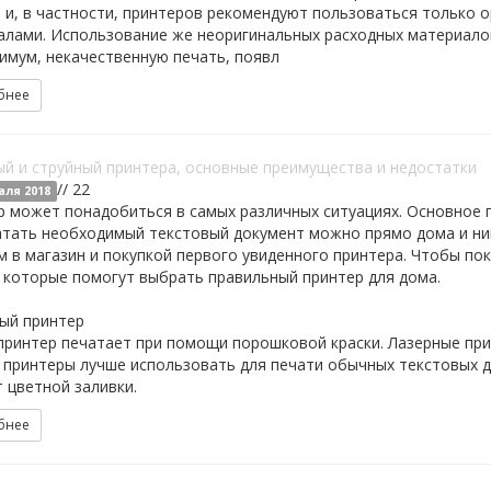
 и, в частности, принтеров рекомендуют пользоваться только
алами. Использование же неоригинальных расходных материалов
имум, некачественную печать, появл
бнее
й и струйный принтера, основные преимущества и недостатки
// 22
аля 2018
р может понадобиться в самых различных ситуациях. Основное 
тать необходимый текстовый документ можно прямо дома и ник
 в магазин и покупкой первого увиденного принтера. Чтобы пок
 которые помогут выбрать правильный принтер для дома.
ый принтер
принтер печатает при помощи порошковой краски. Лазерные пр
принтеры лучше использовать для печати обычных текстовых д
 цветной заливки.
бнее