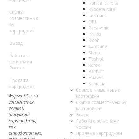
Konica Minolta
Kyocera Mita
Скупка
Lexmark
совместимых
OKI
бу
Panasonic
картриджей
Philips
Ricoh
Выезд
Samsung
Sharp
Работа с
Toshiba
регионами
Xerox
России
Pantum
Huawei
Продажа
Катюша
картриджей
Совместимые новые
Фирма KSer.ru
картриджи
занимается
Скупка совместимых бу
скупкой
картриджей
(покупкой)
Выезд
картриджей,
Работа с регионами
как
России
отработанных,
Продажа картриджей