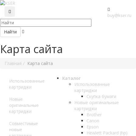
buy@kser.ru
Найти
Карта сайта
Главная
Карта сайта
Каталог
Использованные
Использованные
картриджи
картриджи
Скупка бумаги
Новые
Новые оригинальные
оригинальные
картриджи
картриджи
Brother
Canon
Совместимые
Epson
новые
Hewlett Packard (hp)
картриджи