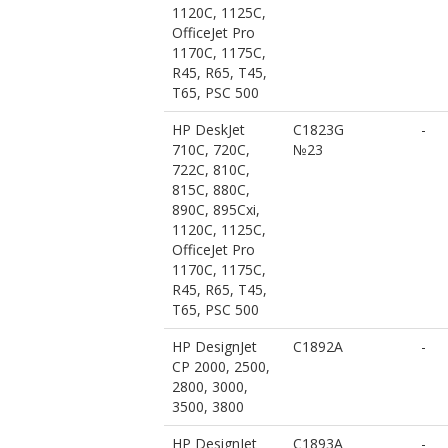
1120C, 1125C,
OfficeJet Pro
1170C, 1175C,
R45, R65, T45,
T65, PSC 500
HP DeskJet
C1823G
-
710C, 720C,
№23
722C, 810C,
815C, 880C,
890C, 895Cxi,
1120C, 1125C,
OfficeJet Pro
1170C, 1175C,
R45, R65, T45,
T65, PSC 500
HP DesignJet
C1892A
-
CP 2000, 2500,
2800, 3000,
3500, 3800
HP DesignJet
C1893A
-