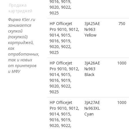
9016, 9019,
Продажа
9020, 9022,
картриджей
9025
Фирма KSer.ru
HP OfficeJet
3JA25AE
750
занимается
Pro 9010, 9012,
№963
скупкой
9014, 9015,
Yellow
(покупкой)
9016, 9019,
картриджей,
9020, 9022,
как
9025
отработанных,
так и новых
HP OfficeJet
3JA26AE
1000
от принтеров
Pro 9010, 9012,
№963
и МФУ
9014, 9015,
Black
9016, 9019,
9020, 9022,
9025
HP OfficeJet
3JA27AE
1000
Pro 9010, 9012,
№963XL
9014, 9015,
Cyan
9016, 9019,
9020, 9022,