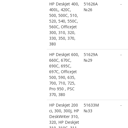
HP DeskJet 400,
51626A
-
400L, 420C,
№26
500, 500C, 510,
520, 540, 550C,
560C, OfficeJet
300, 310, 320,
330, 350, 370,
380
HP DeskJet 600,
51629A
-
660C, 670C,
№29
690C, 695C,
697C, OfficeJet
500, 590, 635,
700, 710, 725,
Pro 950 , PSC
370, 380
HP DeskJet 200
51633M
-
ci, 300, 300J, HP
№33
DeskWriter 310,
320, HP DeskJet
310, 310C, 311,