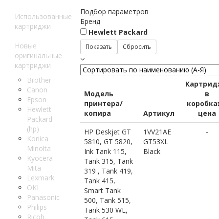
Подбор параметров
Использованные
Бренд
картриджи
Hewlett Packard
Новые
оригинальные
картриджи
Brother
Картрид
Canon
Модель
в
Epson
принтера/
коробка
Hewlett
копира
Артикул
цена
Packard
(hp)
HP Deskjet GT
1VV21AE
-
Konica
5810, GT 5820,
GT53XL
Minolta
Ink Tank 115,
Black
Kyocera
Tank 315, Tank
Mita
319 , Tank 419,
Lexmark
Tank 415,
OKI
Smart Tank
Panasonic
500, Tank 515,
Philips
Tank 530 WL,
Ricoh