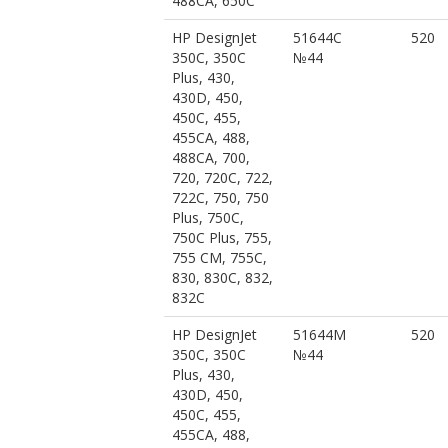
488CA, 650C
HP DesignJet
51644C
520
350C, 350C
№44
Plus, 430,
430D, 450,
450C, 455,
455CA, 488,
488CA, 700,
720, 720C, 722,
722C, 750, 750
Plus, 750C,
750C Plus, 755,
755 CM, 755C,
830, 830C, 832,
832C
HP DesignJet
51644M
520
350C, 350C
№44
Plus, 430,
430D, 450,
450C, 455,
455CA, 488,