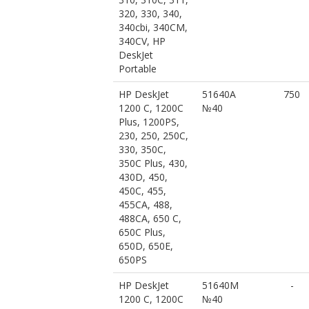
320, 330, 340,
340cbi, 340CM,
340CV, HP
DeskJet
Portable
HP DeskJet
51640A
750
1200 C, 1200C
№40
Plus, 1200PS,
230, 250, 250C,
330, 350C,
350C Plus, 430,
430D, 450,
450C, 455,
455CA, 488,
488CA, 650 C,
650C Plus,
650D, 650E,
650PS
HP DeskJet
51640M
-
1200 C, 1200C
№40