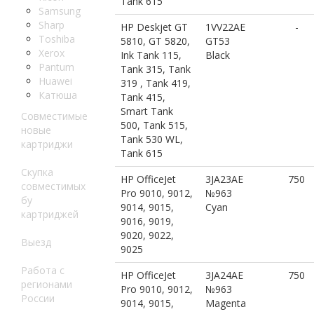
Tank 615
Samsung
Sharp
HP Deskjet GT
1VV22AE
-
Toshiba
5810, GT 5820,
GT53
Xerox
Ink Tank 115,
Black
Pantum
Tank 315, Tank
Huawei
319 , Tank 419,
Катюша
Tank 415,
Smart Tank
Совместимые
500, Tank 515,
новые
Tank 530 WL,
картриджи
Tank 615
Скупка
HP OfficeJet
3JA23AE
750
совместимых
Pro 9010, 9012,
№963
бу
9014, 9015,
Cyan
картриджей
9016, 9019,
9020, 9022,
Выезд
9025
Работа с
HP OfficeJet
3JA24AE
750
регионами
Pro 9010, 9012,
№963
России
9014, 9015,
Magenta