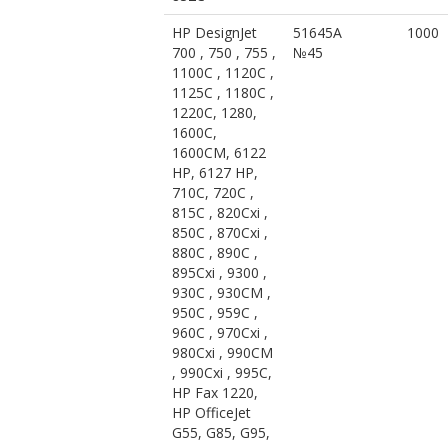
HP DesignJet
51645A
1000
700 , 750 , 755 ,
№45
1100C , 1120C ,
1125C , 1180C ,
1220C, 1280,
1600C,
1600CM, 6122
HP, 6127 HP,
710C, 720C ,
815C , 820Cxi ,
850C , 870Cxi ,
880C , 890C ,
895Cxi , 9300 ,
930C , 930CM ,
950C , 959C ,
960C , 970Cxi ,
980Cxi , 990CM
, 990Cxi , 995C,
HP Fax 1220,
HP OfficeJet
G55, G85, G95,