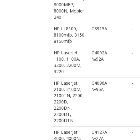
8000MFP,
8000N, Mopier
240
HP LJ 8100,
C3915A
-
8100mfp, 8150,
8150mfp
HP LaserJet
C4092A
-
1100, 1100A,
№92A
3200, 3200M,
3220
HP LaserJet
C4096A
-
2100, 2100M,
№96A
2100TN, 2200,
2200D,
2200DN,
2200DT,
2200DTN
HP LaserJet
C4127A
-
4000, 4000N,
№27A