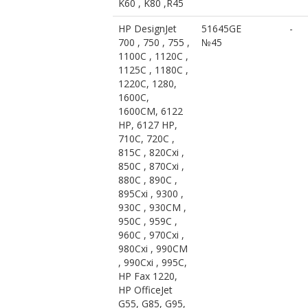
K60 , K80 ,R45
HP DesignJet
51645GE
-
700 , 750 , 755 ,
№45
1100C , 1120C ,
1125C , 1180C ,
1220C, 1280,
1600C,
1600CM, 6122
HP, 6127 HP,
710C, 720C ,
815C , 820Cxi ,
850C , 870Cxi ,
880C , 890C ,
895Cxi , 9300 ,
930C , 930CM ,
950C , 959C ,
960C , 970Cxi ,
980Cxi , 990CM
, 990Cxi , 995C,
HP Fax 1220,
HP OfficeJet
G55, G85, G95,