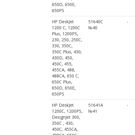
650D, 650E,
650PS
HP DeskJet
51640С
-
1200 C, 1200C
№40
Plus, 1200PS,
230, 250, 250C,
330, 350C,
350C Plus, 430,
430D, 450,
450C, 455,
455CA, 488,
488CA, 650 C,
650C Plus,
650D, 650E,
650PS
HP DeskJet
51641A
-
1200С, 1200PS,
№41
DesignJet 300,
350C , 430,
450C, 455CA,