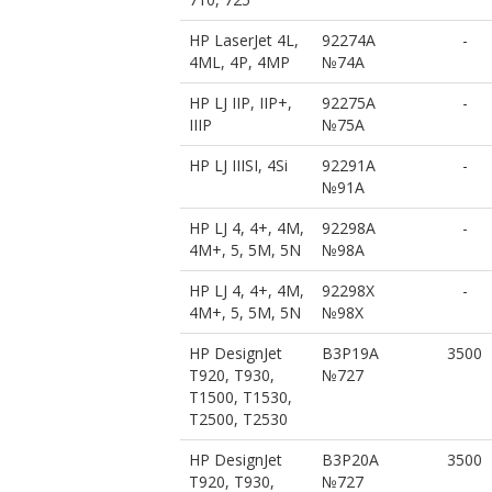
HP LaserJet 4L,
92274A
-
4ML, 4P, 4MP
№74A
HP LJ IIP, IIP+,
92275A
-
IIIP
№75A
HP LJ IIISI, 4Si
92291A
-
№91A
HP LJ 4, 4+, 4M,
92298A
-
4M+, 5, 5M, 5N
№98A
HP LJ 4, 4+, 4M,
92298X
-
4M+, 5, 5M, 5N
№98X
HP DesignJet
B3P19A
3500
T920, T930,
№727
T1500, T1530,
T2500, T2530
HP DesignJet
B3P20A
3500
T920, T930,
№727