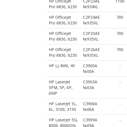
HP Officejet
C2P23AE
1100
Pro 6830, 6230
№934XL
HP Officejet
C2P24AE
700
Pro 6830, 6230
№935XL
HP Officejet
C2P25AE
700
Pro 6830, 6230
№935XL
HP Officejet
C2P26AE
700
Pro 6830, 6230
№935XL
HP LJ 4MV, 4V
C3900A
-
№00A
HP LaserJet
C3903A
-
5PM, 5P, 6P,
№03A
6MP
HP LaserJet 5L,
C3906A
-
6L, 3100, 3150
№06A
HP LaserJet 5Si,
C3909A
-
8000, 8000DN,
№09A