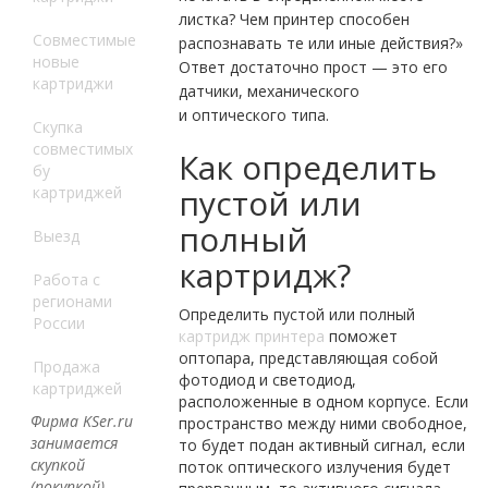
листка? Чем принтер способен
Совместимые
распознавать те или иные действия?»
новые
Ответ достаточно прост — это его
картриджи
датчики, механического
и оптического типа.
Скупка
совместимых
Как определить
бу
пустой или
картриджей
полный
Выезд
картридж?
Работа с
регионами
Определить пустой или полный
России
картридж принтера
поможет
оптопара, представляющая собой
Продажа
фотодиод и светодиод,
картриджей
расположенные в одном корпусе. Если
Фирма KSer.ru
пространство между ними свободное,
занимается
то будет подан активный сигнал, если
скупкой
поток оптического излучения будет
(покупкой)