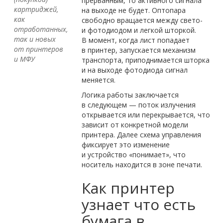
прерванным, то активного сигнала
картриджей,
на выходе не будет. Оптопара
как
свободно вращается между свето-
отработанных,
и фотодиодом и легкой шторкой.
так и новых
В момент, когда лист попадает
от принтеров
в принтер, запускается механизм
и МФУ
транспорта, приподнимается шторка
и на выходе фотодиода сигнал
меняется.
Логика работы заключается
в следующем — поток излучения
открывается или перекрывается, что
зависит от конкретной модели
принтера. Далее схема управления
фиксирует это изменение
и устройство «понимает», что
носитель находится в зоне печати.
Как принтер
узнает что есть
бумага в