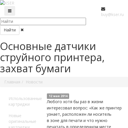
buy@kser.ru
Найти
Основные датчики
струйного принтера,
захват бумаги
Главная
Новости
12 мая 2014
Использованные
Любого хотя бы раз в жизни
картриджи
интересовал вопрос: «Как же принтер
узнает, расположен ли носитель
Новые
в зоне для печати и что нужно
оригинальные
печатать в определенном месте
картриджи