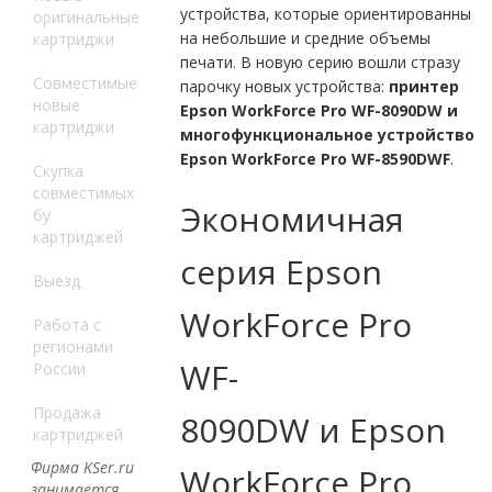
устройства, которые ориентированны
оригинальные
на небольшие и средние объемы
картриджи
печати. В новую серию вошли стразу
Совместимые
парочку новых устройства:
принтер
новые
Epson WorkForce Pro WF-8090DW и
картриджи
многофункциональное устройство
Epson WorkForce Pro WF-8590DWF
.
Скупка
совместимых
Экономичная
бу
картриджей
серия Epson
Выезд
WorkForce Pro
Работа с
регионами
WF-
России
Продажа
8090DW и Epson
картриджей
Фирма KSer.ru
WorkForce Pro
занимается