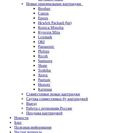
Новые оригинальные картриджи
Brother
Canon
Epson
Hewlett Packard (hp)
Konica Minolta
Kyocera Mita
Lexmark
OKI
Panasonic
Philips
Ricoh
Samsung
Sharp
Toshiba
Xerox
Pantum
Huawei
Катюша
Совместимые новые картриджи
Скупка совместимых бу картриджей
Выезд
Работа с регионами России
Продажа картриджей
Новости
Блог
Полезная информация
Частые вопросы