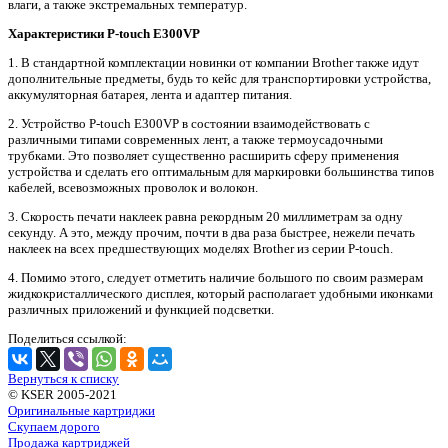
влаги, а также экстремальных температур.
Характеристики P-touch E300VP
1. В стандартной комплектации новинки от компании Brother также идут
дополнительные предметы, будь то кейс для транспортировки устройства,
аккумуляторная батарея, лента и адаптер питания.
2. Устройство P-touch E300VP в состоянии взаимодействовать с
различными типами современных лент, а также термоусадочными
трубками. Это позволяет существенно расширить сферу применения
устройства и сделать его оптимальным для маркировки большинства типов
кабелей, всевозможных проволок и волокон.
3. Скорость печати наклеек равна рекордным 20 миллиметрам за одну
секунду. А это, между прочим, почти в два раза быстрее, нежели печать
наклеек на всех предшествующих моделях Brother из серии P-touch.
4. Помимо этого, следует отметить наличие большого по своим размерам
жидкокристаллического дисплея, который располагает удобными иконками
различных приложений и функцией подсветки.
Поделиться ссылкой:
Вернуться к списку
© KSER 2005-2021
Оригинальные картриджи
Скупаем дорого
Продажа картриджей