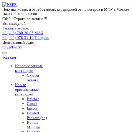
Покупка новых и отработанных картриджей от принтеров и МФУ в Москве
Пн–ПТ: 10:00–19:00
Сб: !!! Строго по записи !!!
Вс: выходной
Заказать звонок
+7 (495)
780-20-05
MAX
+7 (495)
978-51-12
Telegram
Центральный офис
buy@kser.ru
Каталог
Использованные
картриджи
Скупка
бумаги
Новые
оригинальные
картриджи
Brother
Canon
Epson
Hewlett
Packard (hp)
Konica
Minolta
Kyocera