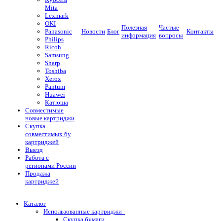
Mita
Lexmark
OKI
Полезная
Частые
Panasonic
Новости
Блог
Контакты
информация
вопросы
Philips
Ricoh
Samsung
Sharp
Toshiba
Xerox
Pantum
Huawei
Катюша
Совместимые
новые картриджи
Скупка
совместимых бу
картриджей
Выезд
Работа с
регионами России
Продажа
картриджей
Каталог
Использованные картриджи
Скупка бумаги