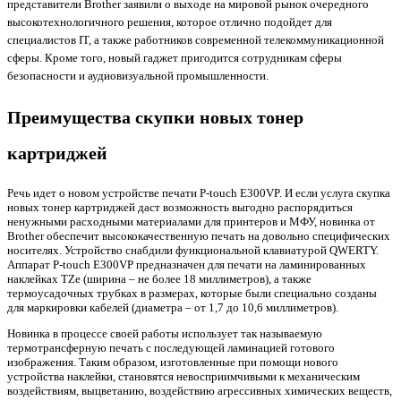
представители Brother заявили о выходе на мировой рынок очередного
высокотехнологичного решения, которое отлично подойдет для
специалистов IT, а также работников современной телекоммуникационной
сферы. Кроме того, новый гаджет пригодится сотрудникам сферы
безопасности и аудиовизуальной промышленности.
Преимущества скупки новых тонер
картриджей
Речь идет о новом устройстве печати P-touch E300VP. И если услуга
скупка
новых тонер картриджей
даст возможность выгодно распорядиться
ненужными расходными материалами для принтеров и МФУ, новинка от
Brother обеспечит высококачественную печать на довольно специфических
носителях. Устройство снабдили функциональной клавиатурой QWERTY.
Аппарат P-touch E300VP предназначен для печати на ламинированных
наклейках TZe (ширина – не более 18 миллиметров), а также
термоусадочных трубках в размерах, которые были специально созданы
для маркировки кабелей (диаметра – от 1,7 до 10,6 миллиметров).
Новинка в процессе своей работы использует так называемую
термотрансферную печать с последующей ламинацией готового
изображения. Таким образом, изготовленные при помощи нового
устройства наклейки, становятся невосприимчивыми к механическим
воздействиям, выцветанию, воздействию агрессивных химических веществ,