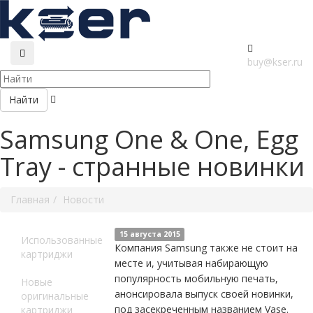
buy@kser.ru
Найти
Samsung One & One, Egg
Tray - странные новинки
Главная
Новости
15 августа 2015
Использованные
Компания Samsung также не стоит на
картриджи
месте и, учитывая набирающую
популярность мобильную печать,
Новые
анонсировала выпуск своей новинки,
оригинальные
под засекреченным названием Vase.
картриджи