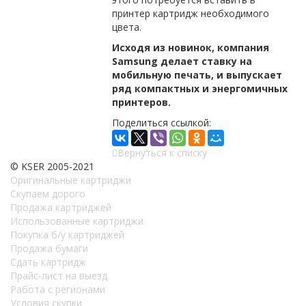
принтер картридж необходимого
цвета.
Исходя из новинок, компания
Samsung делает ставку на
мобильную печать, и выпускает
ряд компактных и энергомичных
принтеров.
Поделиться ссылкой:
Вернуться к списку
© KSER 2005-2021
Оригинальные картриджи
Скупаем дорого
Продажа картриджей
Использованные картриджи
Покупка б/у картриджей
Продажа бумаги
Сдать картридж
Прайс-лист на выезд
Работа с регионами
Условия скупки