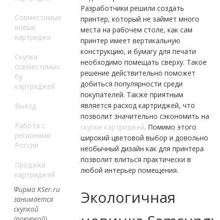
Разработчики решили создать
Совместимые
принтер, который не займет много
новые
места на рабочем столе, как сам
картриджи
принтер имеет вертикальную
конструкцию, и бумагу для печати
Скупка
необходимо помещать сверху. Такое
совместимых
решение действительно поможет
бу
добиться популярности среди
картриджей
покупателей. Также приятным
является расход картриджей, что
Выезд
позволит значительно сэкономить на
Работа с
скупке картриджей
. Помимо этого
регионами
широкий цветовой выбор и довольно
России
необычный дизайн как для принтера
позволит влиться практически в
Продажа
любой интерьер помещения.
картриджей
Фирма KSer.ru
Экологичная
занимается
скупкой
(покупкой)