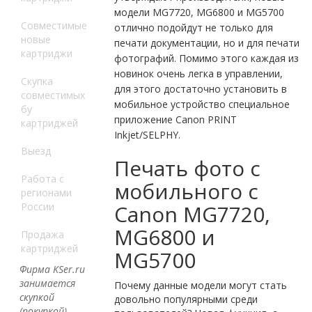
модели MG7720, MG6800 и MG5700
Совместимые
отлично подойдут не только для
новые
печати документации, но и для печати
картриджи
фотографий. Помимо этого каждая из
новинок очень легка в управлении,
Скупка
для этого достаточно установить в
совместимых
мобильное устройство специальное
бу
приложение Canon PRINT
картриджей
Inkjet/SELPHY.
Выезд
Печать фото с
Работа с
мобильного с
регионами
России
Canon MG7720,
MG6800 и
Продажа
картриджей
MG5700
Фирма KSer.ru
занимается
Почему данные модели могут стать
скупкой
довольно популярными среди
(покупкой)