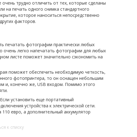
 очень трудно отличить от тех, которые сделаны
и на печать одного снимка стандартного
покрытие, которое наноситься непосредственно
других факторов.
ть печатать фотографии практически любых
но очень легко напечатать фотографии для любых
дном листе поможет значительно сэкономить на
рая поможет обеспечить необходимую четкость,
данного фотопринтера, то он оснащен небольшим
м и, конечно же, USB входом. Помимо этого
яти.
 Если установить еще портативный
дключения устройства к электрической сети.
а 110 евро, а дополнительный аккумулятор
ся к списку