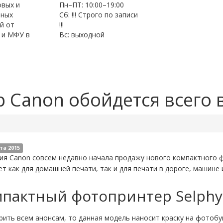
овых и
Пн–ПТ: 10:00–19:00
нных
Сб: !!! Строго по записи
й от
!!!
 и МФУ в
Вс: выходной
Canon обойдется всего в
та 2015
ия Canon совсем недавно начала продажу нового компактного ф
т как для домашней печати, так и для печати в дороге, машине 
пактный фотопринтер Selphy
рить всем анонсам, то данная модель наносит краску на фотоб