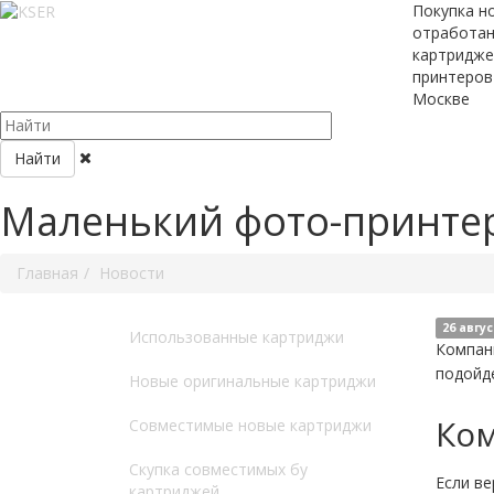
Покупка н
отработа
картридже
принтеров
Москве
Найти
Маленький фото-принтер 
Главная
Новости
26 авгус
Использованные картриджи
Компан
подойде
Новые оригинальные картриджи
Ком
Совместимые новые картриджи
Скупка совместимых бу
Если ве
картриджей