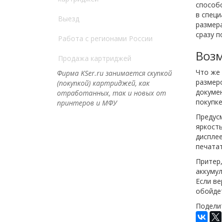
способс
в спец
Выезд
размера
сразу п
Работа с регионами России
Воз
Продажа картриджей
Что же
Фирма KSer.ru занимается скупкой
размеро
(покупкой) картриджей, как
докуме
отработанных, так и новых от
покупк
принтеров и МФУ
Предус
яркость
диспле
печата
Притер,
аккумул
Если ве
обойдет
Поделит