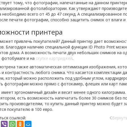
твует тому, что фотографии, напечатанные на данном принтере
иализированной фотолаборатории. Как утверждают производител
 необходимо всего от 45 до 47 секунд. А специализированное 
осле печати фотографии, способно защитить снимок от влаги и 
можности принтера
 может привлечь покупателей? Данный принтер дает возможнос
в. Благодаря наличию специальной функции ID Photo Print мож
нтов дома. А возможность печати двух небольших снимков на о
е фотобумаге и на
скупке картриджей
.
мотрена также автоматическая оптимизация изображения, кото
 и контрастность любого снимка. Что касается комплектации 
ем, который можно расположить под удобным углом, кардридеро
ть фотографии можно прямо с фотокамер, флешек или карт пам
 имеет эргономичный дизайн и весит менее одного килограмма.
ятором, есть возможность напечатать более 30 снимков без по
рить производителям, то купить данный принтер можно будет з
ся покупателю в 100 евро.
ься ссылкой:
Вернуть