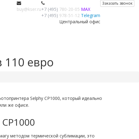
Заказать звонок
buy@kser.ru
+7 (495)
780-20-05
MAX
+7 (495)
978-51-12
Telegram
Центральный офис
 110 евро
отопринтера Selphy CP1000, который идеально
или же офисе.
 CP1000
умагу методом термической сублимации, это