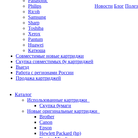
Panasonic
Philips
Новости
Блог
Полез
Ricoh
Samsung
Sharp
Toshiba
Xerox
Pantum
Huawei
Катюша
Совместимые новые картриджи
Скупка совместимых бу картриджей
Выезд
Работа с регионами России
Продажа картриджей
Каталог
Использованные картриджи
Скупка бумаги
Новые оригинальные картриджи
Brother
Canon
Epson
Hewlett Packard (hp)