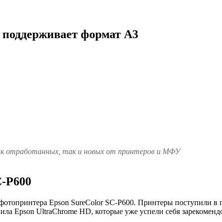
- поддерживает формат А3
как отработанных, так и новых от принтеров и МФУ
C-P600
фотопринтера Epson SureColor SC-P600. Принтеры поступили в 
ила Epson UltraChrome HD, которые уже успели себя зарекоменд