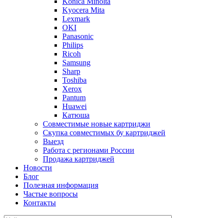
Konica Minolta
Kyocera Mita
Lexmark
OKI
Panasonic
Philips
Ricoh
Samsung
Sharp
Toshiba
Xerox
Pantum
Huawei
Катюша
Совместимые новые картриджи
Скупка совместимых бу картриджей
Выезд
Работа с регионами России
Продажа картриджей
Новости
Блог
Полезная информация
Частые вопросы
Контакты