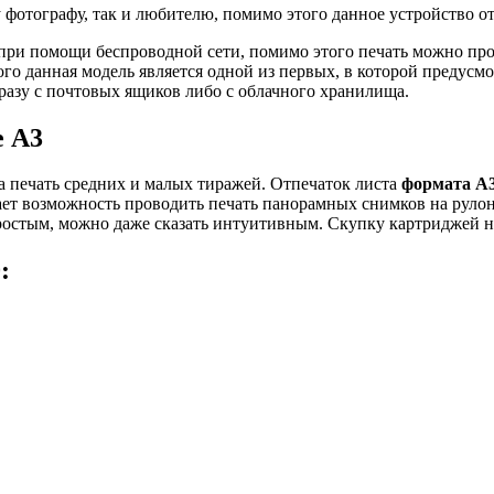
фотографу, так и любителю, помимо этого данное устройство о
 при помощи беспроводной сети, помимо этого печать можно пр
ого данная модель является одной из первых, в которой предусм
разу с почтовых ящиков либо с облачного хранилища.
е А3
а печать средних и малых тиражей. Отпечаток листа
формата А
дает возможность проводить печать панорамных снимков на руло
простым, можно даже сказать интуитивным.
Скупку картриджей
н
: