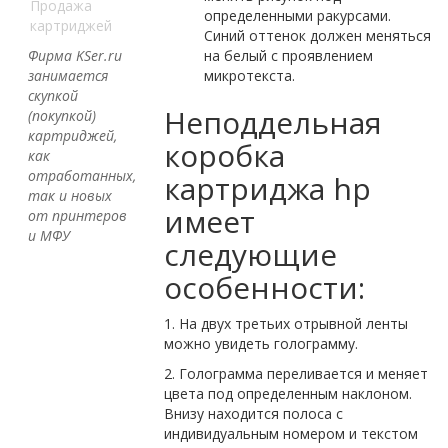
Продажа
определенными ракурсами.
картриджей
Синий оттенок должен меняться
Фирма KSer.ru
на белый с проявлением
занимается
микротекста.
скупкой
Неподдельная
(покупкой)
картриджей,
коробка
как
отработанных,
картриджа hp
так и новых
имеет
от принтеров
и МФУ
следующие
особенности:
1. На двух третьих отрывной ленты
можно увидеть голограмму.
2. Голограмма переливается и меняет
цвета под определенным наклоном.
Внизу находится полоса с
индивидуальным номером и текстом