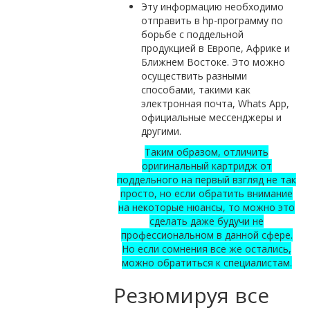
Эту информацию необходимо
отправить в hp-программу по
борьбе с поддельной
продукцией в Европе, Африке и
Ближнем Востоке. Это можно
осуществить разными
способами, такими как
электронная почта, Whats App,
официальные мессенджеры и
другими.
Таким образом, отличить
оригинальный картридж от
поддельного на первый взгляд не так
просто, но если обратить внимание
на некоторые нюансы, то можно это
сделать даже будучи не
профессиональном в данной сфере.
Но если сомнения все же остались,
можно обратиться к специалистам.
Резюмируя все