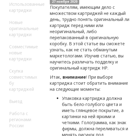
27 ноября 2020
Использованные
Покупателям, имеющим дело с
картриджи
множеством картриджей не каждый
день, трудно понять оригинальный ли
Новые
картридж перед ними или
оригинальные
неоригинальный, либо
картриджи
перепакованный в оригинальную
коробку. В этой статье вы сможете
Совместимые
узнать, как не стать обманутым
новые
маркетологами. Изучив статью, вы
картриджи
научитесь различать подделку и
оригинальный картридж HP.
Скупка
совместимых
Итак,
внимание
! При выборе
бу
картриджа стоит обратить внимание
картриджей
на следующие моменты:
Упаковка картриджа должна
Выезд
быть бело-голубого цвета и
иметь глянцевое покрытие, а
Работа с
картинки на ней яркими и
регионами
четкими. Голограмма, как знак
России
фирмы, должна переливаться и
менять рисунок под