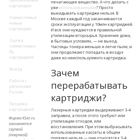
печатающее вещество. А что делать с
картриджи
уже
использованными
? Просто
выкидывать картриджи нельзя. В
Совместимые
Москве каждый год заканчиваются
новые
сроки эксплуатации у 10млн картриджей.
картриджи
И все они нуждаются в правильной
утилизации вторсырья. Хранение дома,
Скупка
в бытовых условиях, — не выход.
совместимых
Частицы тонера меньше и легче пыли, и
бу
они продолжают попадать в воздух
картриджей
даже из неиспользуемого картриджа.
Выезд
Зачем
Работа с
перерабатывать
регионами
России
картриджи?
Продажа
картриджей
Лазерные картриджи выдерживают 3-4
заправки, а после этого требуют или
Фирма KSer.ru
утилизации отходов, или
занимается
восстановления. При этом выбрасывать
скупкой
использованные кассеты в общем
(покупкой)
порядке нельзя — они относятся к 3-4