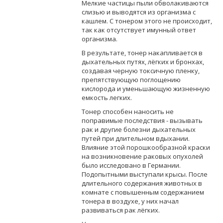
Мелкие частицы пыли обволакиваются
слизью и выводятся из организма с
кашлем. С тонером этого не происходит,
так как отсутствует имунный ответ
организма.
В результате, тонер накапливается в
дыхательных путях, лёгких и бронхах,
создавая черную токсичную пленку,
препятствующую поглощению
кислорода и уменьшающую жизненную
емкость легких.
Тонер способен наносить не
поправимые последствия - вызывать
рак и другие болезни дыхательных
путей при длительном вдыхании.
Влияние этой порошкообразной краски
на возникновение раковых опухолей
было исследовано в Германии.
Подопытными выступали крысы. После
длительного содержания животных в
комнате с повышенным содержанием
тонера в воздухе, у них начал
развиваться рак лёгких.