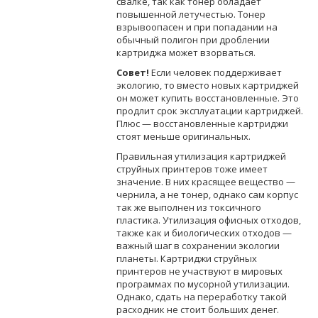
свалке, так как тонер обладает
повышенной летучестью. Тонер
взрывоопасен и при попадании на
обычный полигон при дроблении
картриджа может взорваться.
Совет!
Если человек поддерживает
экологию, то вместо новых картриджей
он может купить восстановленные. Это
продлит срок эксплуатации картриджей.
Плюс — восстановленные картриджи
стоят меньше оригинальных.
Правильная утилизация картриджей
струйных принтеров тоже имеет
значение. В них красящее вещество —
чернила, а не тонер, однако сам корпус
так же выполнен из токсичного
пластика. Утилизация офисных отходов,
также как и биологических отходов —
важный шаг в сохранении экологии
планеты. Картриджи струйных
принтеров не участвуют в мировых
программах по мусорной утилизации.
Однако, сдать на переработку такой
расходник не стоит больших денег.