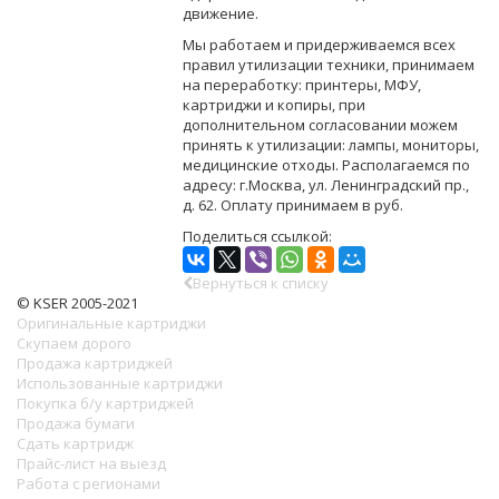
движение.
Мы работаем и придерживаемся всех
правил утилизации техники, принимаем
на переработку: принтеры, МФУ,
картриджи и копиры, при
дополнительном согласовании можем
принять к утилизации: лампы, мониторы,
медицинские отходы. Располагаемся по
адресу: г.Москва, ул. Ленинградский пр.,
д. 62. Оплату принимаем в руб.
Поделиться ссылкой:
Вернуться к списку
© KSER 2005-2021
Оригинальные картриджи
Скупаем дорого
Продажа картриджей
Использованные картриджи
Покупка б/у картриджей
Продажа бумаги
Сдать картридж
Прайс-лист на выезд
Работа с регионами