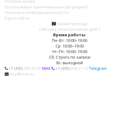
Условия скупки
Скупка новых оригинальных картриджей
Политика конфиденциальности
Карта сайта
Схема проезда
г.Москва, Новопесчаная, дом 7
Время работы:
Пн–Вт: 10:00–19:00
Ср: 10:00–19:00
Чт–Пт: 10:00–19:00
Сб: Строго по записи
Вс: выходной
+7 (495)
780-20-05
MAX
+7 (495)
978-51-12
Telegram
buy@kser.ru