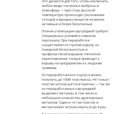
Это делается для того, чтобы исключить
любые виды токсичных выбросы в
атмосферу — при столь высокой
температуре происходит разложение
отходов и вредных веществ на менее
активные и более безопасные.
Полная утилизация картриджей требует
специальных условий и навыков
персонала. При переработке
осуществляется строгий надзор за
пожарной безопасностью и
профилактикой взрывов. Неполное
переплавление тонера приводит к
взрыву на предприятии и к людским
травмам.
Из переработанного корпуса можно
получить до 1000г пластмассы. Не только
пластик используется вторично — так же
из переработанных картриджей
выделяют металлы, в том числе и
небольшое количество драгоценных
металлов. Один и тот же пластик и
металл может использоваться до 6 раз.
Тонер так же не просто сжигается. Из