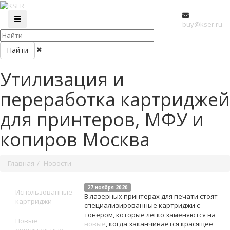
buy@kser.ru
Найти
Утилизация и
переработка картриджей
для принтеров, МФУ и
копиров Москва
Главная
Новости
27 ноября 2020
Использованные
В лазерных принтерах для печати стоят
картриджи
специализированные картриджи с
тонером, которые легко заменяются на
Новые
новые
, когда заканчивается красящее
оригинальные