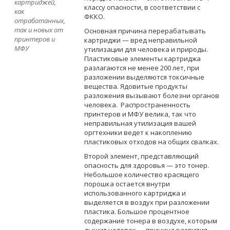
картриджей,
классу опасности, в соответствии с
как
ФККО.
отработанных,
так и новых от
Основная причина перерабатывать
принтеров и
картриджи — вред неправильной
МФУ
утилизации для человека и природы.
Пластиковые элементы картриджа
разлагаются не менее 200 лет, при
разложении выделяются токсичные
вещества. Ядовитые продукты
разложения вызывают болезни органов
человека. Распространенность
принтеров и МФУ велика, так что
неправильная утилизация вашей
оргтехники ведет к накоплению
пластиковых отходов на общих свалках.
Второй элемент, представляющий
опасность для здоровья — это тонер.
Небольшое количество красящего
порошка остается внутри
использованного картриджа и
выделяется в воздух при разложении
пластика. Большое процентное
содержание тонера в воздухе, которым
дышит человек — причина развития