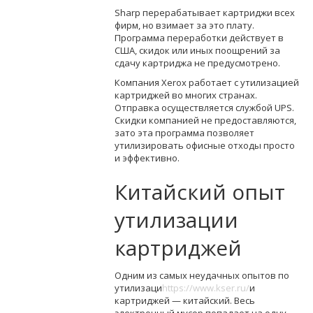
Sharp перерабатывает картриджи всех
фирм, но взимает за это плату.
Программа переработки действует в
США, скидок или иных поощрений за
сдачу картриджа не предусмотрено.
Компания Xerox работает с утилизацией
картриджей во многих странах.
Отправка осуществляется службой UPS.
Скидки компанией не предоставляются,
зато эта программа позволяет
утилизировать офисные отходы просто
и эффективно.
Китайский опыт
утилизации
картриджей
Одним из самых неудачных опытов по
утилизаци
https://www.kser.ru/
и
картриджей — китайский. Весь
электронный мусор попадает на одну