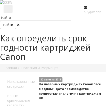
buy@kser.ru
Найти
Как определить срок
годности картриджей
Canon
Главная
Полезная информация
17 августа 2015
Использованные
На лазерных картриджах Canon "все
картриджи
в одном" дата производства
полностью аналогична картриджам
Новые
HP.
оригинальные
картриджи