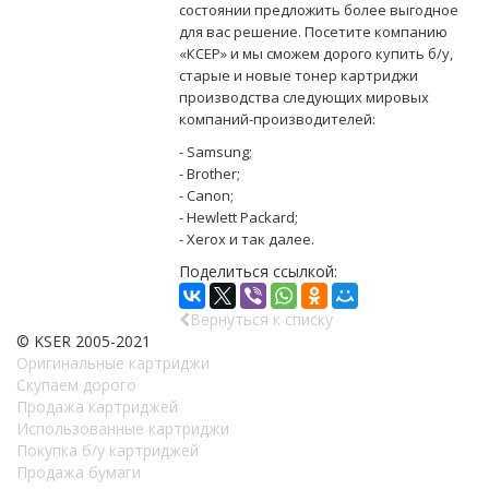
состоянии предложить более выгодное
для вас решение. Посетите компанию
«КСЕР» и мы сможем дорого купить б/у,
старые и новые тонер картриджи
производства следующих мировых
компаний-производителей:
- Samsung;
- Brother;
- Canon;
- Hewlett Packard;
- Xerox и так далее.
Поделиться ссылкой:
Вернуться к списку
© KSER 2005-2021
Оригинальные картриджи
Скупаем дорого
Продажа картриджей
Использованные картриджи
Покупка б/у картриджей
Продажа бумаги