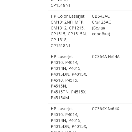
CP1518NI
HP Color LaserJet
CB543AC
CM1312NFI MFP,
С№125AС
CM1312, CP1215,
(Белая
CP1515, CP1515N,
коробка)
CP 1518,
CP1518NI
HP LaserJet
CC364A №64A
P4010, P4014,
P4014N, P4015,
P4015DN, P4015X,
P4510, P4515,
P4515N,
P4515TN, P4515X,
P4515XM
HP LaserJet
CC364X №64X
P4010, P4014,
P4014N, P4015,
P4015DN, P4015X,