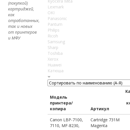
Kyocera Mita
(покупкой)
Lexmark
картриджей,
OKI
как
Panasonic
отработанных,
Pantum
так и новых
Philips
от принтеров
Ricoh
и МФУ
Samsung
Sharp
Toshiba
Xerox
Huawei
Катюша
К
Модель
принтера/
к
копира
Артикул
Canon LBP-7100,
Cartridge 731M
7110, MF-8230,
Magenta