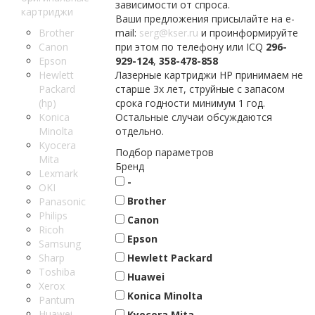
зависимости от спроса.
картриджи
Ваши предложения присылайте на e-
Brother
mail:
serg@kser.ru
и проинформируйте
Canon
при этом по телефону или ICQ
296-
Epson
929-124
,
358-478-858
Hewlett
Лазерные картриджи HP принимаем не
Packard
старше 3х лет, струйные с запасом
(hp)
срока годности минимум 1 год.
Konica
Остальные случаи обсуждаются
Minolta
отдельно.
Kyocera
Подбор параметров
Mita
Бренд
Lexmark
-
OKI
Brother
Panasonic
Philips
Canon
Ricoh
Epson
Samsung
Sharp
Hewlett Packard
Toshiba
Huawei
Xerox
Konica Minolta
Pantum
Huawei
Kyocera Mita