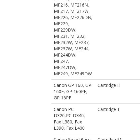
MF216, MF216N,
MF217, MF217W,
MF226, MF226DN,
MF229,
MF229DW,
MF231, MF232,
MF232W, MF237,
MF237W, MF244,
MF244DW,
MF247,
MF247DW,
MF249, MF249DW
Canon GP 160, GP
Cartridge H
160F, GP 160PF,
GP 16PF
Canon PC
Cartridge T
D320,PC D340,
Fax L380, Fax
L390, Fax L400
Canon SmartBase
Cartridge М