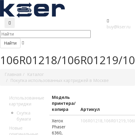
buy@kser.ru
Найти
106R01218/106R01219/1
Главная
Каталог
Покупка использованных картриджей в Москве
Модель
Использованные
принтера/
картриджи
копира
Артикул
Скупка
бумаги
Xerox
106R01218,106R01219,106
Phaser
Новые
6360,
оригинальные