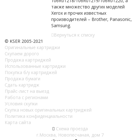
106R01218/106R01219/106R01220, а
также множество других моделей
Xerox и прочих известных
производителей – Brother, Panasonic,
Samsung.
Вернуться к списку
© KSER 2005-2021
Оригинальные картриджи
Скупаем дорого
Продажа картриджей
Использованные картриджи
Покупка б/у картриджей
Продажа бумаги
Сдать картридж
Прайс-лист на выезд
Работа с регионами
Условия скупки
Скупка новых оригинальных картриджей
Политика конфиденциальности
Карта сайта
Схема проезда
г.Москва, Новопесчаная, дом 7