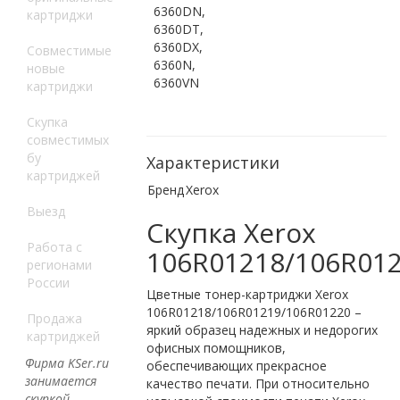
6360DN,
картриджи
6360DT,
6360DX,
Совместимые
6360N,
новые
6360VN
картриджи
Скупка
совместимых
бу
Характеристики
картриджей
Бренд
Xerox
Выезд
Скупка Xerox
Работа с
106R01218/106R01
регионами
России
Цветные тонер-картриджи Xerox
106R01218/106R01219/106R01220 –
Продажа
яркий образец надежных и недорогих
картриджей
офисных помощников,
Фирма KSer.ru
обеспечивающих прекрасное
занимается
качество печати. При относительно
скупкой