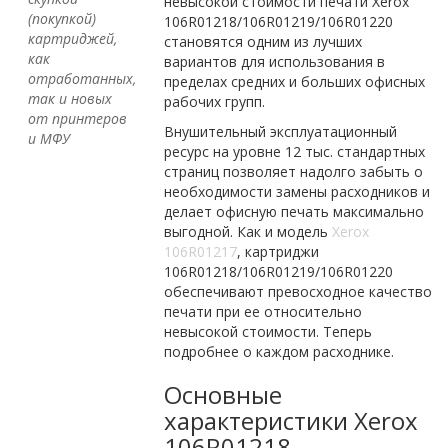
невысокой стоимости печати Xerox
(покупкой)
106R01218/106R01219/106R01220
картриджей,
становятся одним из лучших
как
вариантов для использования в
отработанных,
пределах средних и больших офисных
так и новых
рабочих групп.
от принтеров
Внушительный эксплуатационный
и МФУ
ресурс на уровне 12 тыс. стандартных
страниц позволяет надолго забыть о
необходимости замены расходников и
делает офисную печать максимально
выгодной. Как и модель
Xerox
106R01217
, картриджи
106R01218/106R01219/106R01220
обеспечивают превосходное качество
печати при ее относительно
невысокой стоимости. Теперь
подробнее о каждом расходнике.
Основные
характеристики Xerox
106R01218