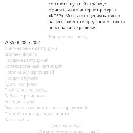
соответствующей странице
официального интернет-ресурса
«КСЕР». Мы высоко ценим каждого
нашего клиента и предлагаем только
персональные решения!
Вернуться к списку
© KSER 2005-2021
Оригинальные картриджи
Скупаем дорого
Продажа картриджей
Использованные картриджи
Покупка б/у картриджей
Продажа бумаги
Сдать картридж
Прайс-лист на выезд
Работа с регионами
Условия скупки
Скупка новых оригинальных картриджей
Политика конфиденциальности
Карта сайта
Схема проезда
г.Москва, Новопесчаная, дом 7