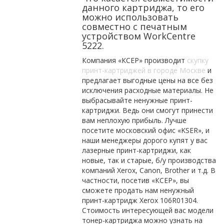
данного картриджа, то его
можно использовать
совместно с печатным
устройством WorkCentre
5222.
Компания «КСЕР» производит
скупку
принт-картриджей в городе Москве
и
предлагает выгодные цены на все без
исключения расходные материалы. Не
выбрасывайте ненужные принт-
картриджи. Ведь они смогут принести
вам неплохую прибыль. Лучше
посетите московский офис «KSER», и
наши менеджеры дорого купят у вас
лазерные принт-картриджи, как
новые, так и старые, б/у производства
компаний Xerox, Canon, Brother и т.д. В
частности, посетив «КСЕР», вы
сможете продать нам ненужный
принт-картридж Xerox 106R01304.
Стоимость интересующей вас модели
тонер-картриджа можно узнать на