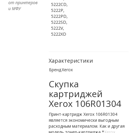
от принтеров
5222CD,
и МФУ
5222P,
5222PD,
5222SD,
5222V,
5222XD
Характеристики
Бренд
Xerox
Скупка
картриджей
Xerox 106R01304
Принт-картридж Xerox 106R01304
является экономически выгодным
расходным материалом. Как и другая
модель тонер-картриджа *
Xerox