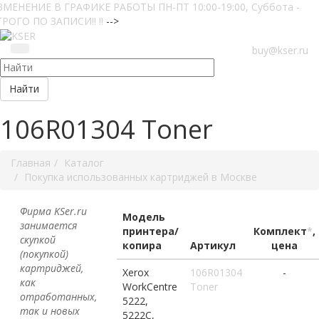
ЗМЕНЕНИЕ В ГРАФИКЕ РАБОТЫ ПН-ПТ 10:00-19:00, Суббота -
ТРОГО ПО ЗАПИСИ!! !!
-->
buy@kser.ru
Найти
106R01304 Toner
Главная
Каталог
Покупка использованных картриджей в Москве
Фирма KSer.ru
Модель
занимается
принтера/
Комплект
*
,
скупкой
копира
Артикул
цена
(покупкой)
картриджей,
Xerox
106R01304
-
как
WorkCentre
Toner
отработанных,
5222,
так и новых
5222C,