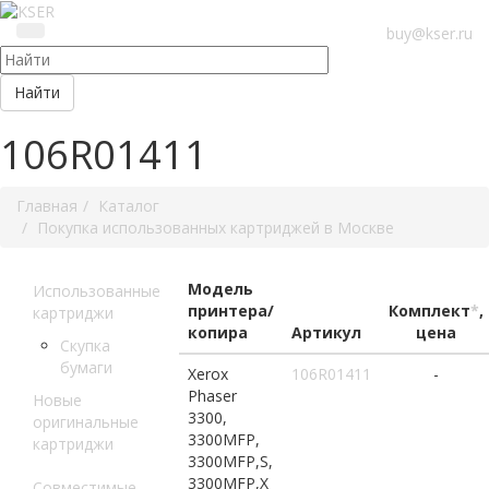
buy@kser.ru
Найти
106R01411
Главная
Каталог
Покупка использованных картриджей в Москве
Модель
Использованные
принтера/
Комплект
*
,
картриджи
копира
Артикул
цена
Скупка
бумаги
Xerox
106R01411
-
Phaser
Новые
3300,
оригинальные
3300MFP,
картриджи
3300MFP,S,
3300MFP,X
Совместимые