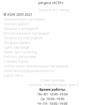
ресурса «КСЕР».
Вернуться к списку
© KSER 2005-2021
Оригинальные картриджи
Скупаем дорого
Продажа картриджей
Использованные картриджи
Покупка б/у картриджей
Продажа бумаги
Сдать картридж
Прайс-лист на выезд
Работа с регионами
Условия скупки
Скупка новых оригинальных картриджей
Политика конфиденциальности
Карта сайта
Схема проезда
г.Москва, Новопесчаная, дом 7
Время работы:
Пн–Вт: 10:00–19:00
Ср: 10:00–19:00
Чт–Пт: 10:00–19:00