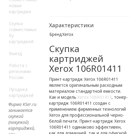
новые
картриджи
Скупка
Характеристики
совместимых
Бренд
Xerox
бу
картриджей
Скупка
Выезд
картриджей
Xerox 106R01411
Работа с
регионами
России
Принт-картридж Xerox 106R01411
является оригинальным расходным
Продажа
материалом стандартной емкости.
картриджей
Как и модель
Xerox 106R01413
, тонер-
картридж 106R01411 создан с
Фирма KSer.ru
применением фирменных технологий
занимается
Xerox для профессиональной черно-
скупкой
белой печати. Принт-картридж Xerox
(покупкой)
106R01411 одинаково эффективен,
картриджей,
как для домашней, так и для офисной