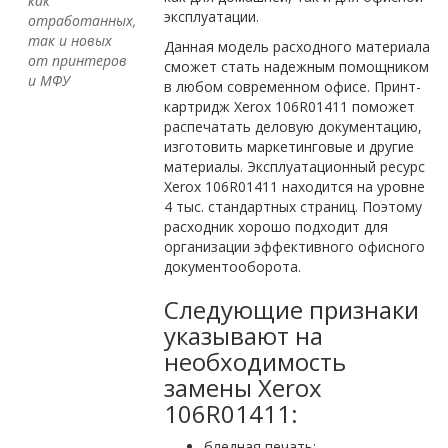
как
эксплуатации.
отработанных,
так и новых
Данная модель расходного материала
от принтеров
сможет стать надежным помощником
и МФУ
в любом современном офисе. Принт-
картридж Xerox 106R01411 поможет
распечатать деловую документацию,
изготовить маркетинговые и другие
материалы. Эксплуатационный ресурс
Xerox 106R01411 находится на уровне
4 тыс. стандартных страниц. Поэтому
расходник хорошо подходит для
организации эффективного офисного
документооборота.
Следующие признаки
указывают на
необходимость
замены Xerox
106R01411:
бледная печать;