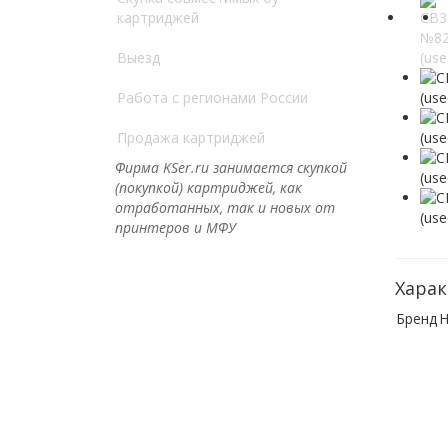
картриджей
Выезд
Работа с регионами России
Продажа картриджей
Фирма KSer.ru занимается скупкой
(покупкой) картриджей, как
отработанных, так и новых от
принтеров и МФУ
Харак
Бренд
H