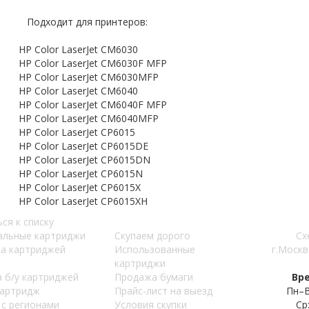
Подходит для принтеров:
HP Color LaserJet CM6030
HP Color LaserJet CM6030F MFP
HP Color LaserJet CM6030MFP
HP Color LaserJet CM6040
HP Color LaserJet CM6040F MFP
HP Color LaserJet CM6040MFP
HP Color LaserJet CP6015
HP Color LaserJet CP6015DE
HP Color LaserJet CP6015DN
HP Color LaserJet CP6015N
HP Color LaserJet CP6015X
HP Color LaserJet CP6015XH
ся к списку
альные картриджи
Скупаем дорого
Сх
а картриджей
Использованные
г.Москв
картриджи
 б/у картриджей
Продажа бумаги
Вр
картридж
Прайс-лист на выезд
Пн–В
 с регионами
Условия скупки
Ср