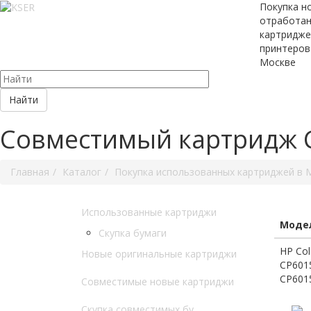
Покупка н
отработа
картридже
принтеров
Москве
Найти
Совместимый картридж C
Главная
Каталог
Покупка использованных картриджей в 
Использованные картриджи
Модел
Скупка бумаги
HP Col
Новые оригинальные картриджи
CP601
CP601
Совместимые новые картриджи
Скупка совместимых бу