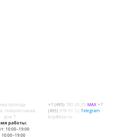
ема проезда
+7 (495)
780-20-05
MAX
+7
а, Новопесчаная,
(495)
978-51-12
Telegram
дом 7
buy@kser.ru
емя работы:
т: 10:00–19:00
: 10:00–19:00