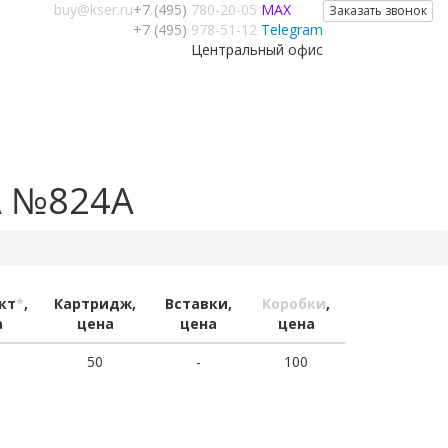
buy@kser.ru
+7 (495)
780-20-05
MAX
Заказать звонок
+7 (495)
978-51-12
Telegram
Центральный офис
A №824A
кт
*
,
Картридж,
Вставки,
Коробки
,
а
цена
цена
цена
50
-
100