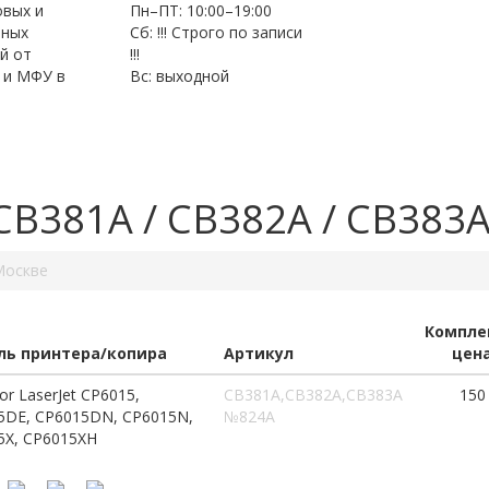
овых и
Пн–ПТ: 10:00–19:00
нных
Сб: !!! Строго по записи
й от
!!!
 и МФУ в
Вс: выходной
B381A / CB382A / CB383
Москве
Компле
ь принтера/копира
Артикул
цен
or LaserJet CP6015,
CB381A,CB382A,CB383A
150
5DE, CP6015DN, CP6015N,
№824A
5X, CP6015XH