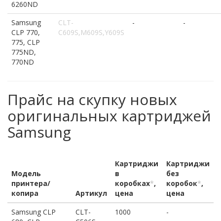
6260ND
Samsung
CLT-
-
-
CLP 770,
C609S,M609S,Y609S
775, CLP
775ND,
770ND
Прайс на скупку новых
оригинальных картриджей
Samsung
Картриджи
Картриджи
Модель
в
без
принтера/
коробках
*
,
коробок
*
,
копира
Артикул
цена
цена
Samsung CLP
CLT-
1000
-