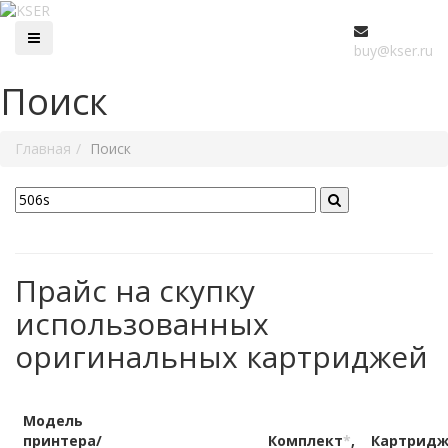
buy@kser.ru
Поиск
Главная
Поиск
Прайс на скупку
использованных
оригинальных картриджей
Модель
принтера/
Комплект
*
,
Картрид