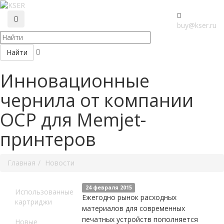
buy@kser.ru
Найти
Инновационные
чернила от компании
OCP для Memjet-
принтеров
Главная
Новости
24 февраля 2015
Использованные
Ежегодно рынок расходных
картриджи
материалов для современных
печатных устройств пополняется
Новые