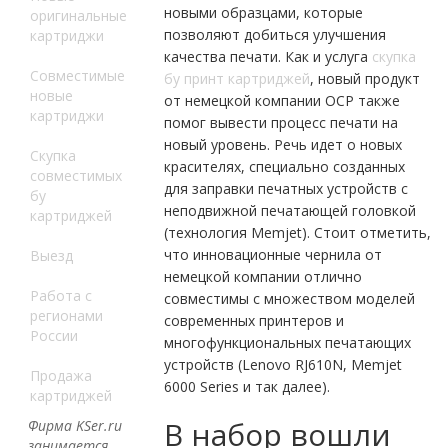
новыми образцами, которые
оригинальные
позволяют добиться улучшения
картриджи
качества печати. Как и услуга
скупка
Совместимые
бу принт картриджей
, новый продукт
новые
от немецкой компании OCP также
картриджи
помог вывести процесс печати на
новый уровень. Речь идет о новых
Скупка
красителях, специально созданных
совместимых
для заправки печатных устройств с
бу
неподвижной печатающей головкой
картриджей
(технология Memjet). Стоит отметить,
что инновационные чернила от
Выезд
немецкой компании отлично
Работа с
совместимы с множеством моделей
регионами
современных принтеров и
России
многофункциональных печатающих
устройств (Lenovo RJ610N, Memjet
Продажа
6000 Series и так далее).
картриджей
В набор вошли
Фирма KSer.ru
занимается