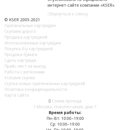
интернет-сайте компании «KSER».
Вернуться к списку
© KSER 2005-2021
Оригинальные картриджи
Скупаем дорого
Продажа картриджей
Использованные картриджи
Покупка б/у картриджей
Продажа бумаги
Сдать картридж
Прайс-лист на выезд
Работа с регионами
Условия скупки
Скупка новых оригинальных картриджей
Политика конфиденциальности
Карта сайта
Схема проезда
г.Москва, Новопесчаная, дом 7
Время работы:
Пн–Вт: 10:00–19:00
Ср: 10:00–19:00
Чт–Пт: 10:00–19:00