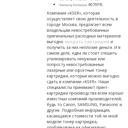
-
4070FR;
Samsung
ProXpress
Компания «KSER», которая
осуществляет свою деятельность в
городе Москва, предлагает всем
владельцам невостребованных
оригинальных расходных материалов
выгодно
продать картриджи
и
получить за них неплохие деньги. И в
самом деле, едва ли стоит спешить
утилизировать ненужные или
попросту невостребованные
лазерные или офсетные тонер
картриджи, которые можно выгодно
сдать в компании «KSER». Наши
специалисты принимают принт-
картриджи производства всем хорошо
известных компаний-производителей,
будь то Canon, SAMSUNG, Panasonic и
другие. Подробная информация,
касающаяся стоимости той ли иной
модели тонер картриджа,
опубликована на официально