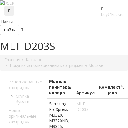
buy@kser.ru
Найти
MLT-D203S
Главная
Каталог
Покупка использованных картриджей в Москве
Модель
Использованные
принтера/
Комплект
*
,
картриджи
копира
Артикул
цена
Скупка
бумаги
Samsung
MLT-
-
ProXpress
D203S
Новые
M3320,
оригинальные
M3320ND,
картриджи
M3325,