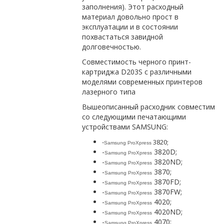
заполнения). Этот расходный
материал довольно прост в
эксплуатации и в состоянии
похвастаться завидной
долговечностью.
Совместимость черного принт-
картриджа D203S с различными
моделями современных принтеров
лазерного типа
Вышеописанный расходник совместим
со следующими печатающими
устройствами SAMSUNG:
-
3820;
Samsung
ProXpress
-
3820D;
Samsung
ProXpress
-
3820ND;
Samsung
ProXpress
-
3870;
Samsung
ProXpress
-
3870FD;
Samsung
ProXpress
-
3870FW;
Samsung
ProXpress
-
4020;
Samsung
ProXpress
-
4020ND;
Samsung
ProXpress
-
4070;
Samsung
ProXpress