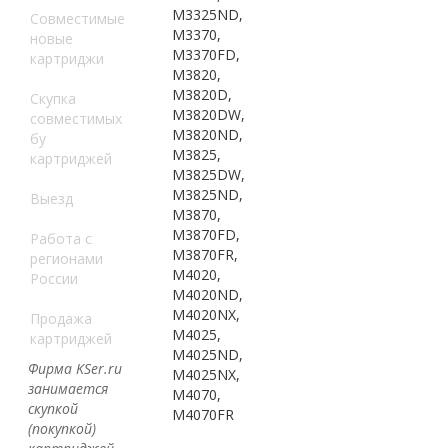
M3325ND,
Совместимые
M3370,
новые
M3370FD,
картриджи
M3820,
M3820D,
Скупка
M3820DW,
совместимых
M3820ND,
бу
M3825,
картриджей
M3825DW,
M3825ND,
Выезд
M3870,
M3870FD,
Работа с
M3870FR,
регионами
M4020,
России
M4020ND,
M4020NX,
Продажа
M4025,
картриджей
M4025ND,
Фирма KSer.ru
M4025NX,
занимается
M4070,
скупкой
M4070FR
(покупкой)