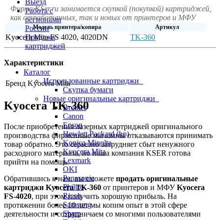
Выезд
Фирма KSer.ru занимается скупкой (покупкой) картриджей,
Работа с
как отработанных, так и новых от принтеров и МФУ
регионами
Модель принтера/копира
Артикул
России
Kyocera Mita FS 4020, 4020DN
TK-360
Продажа
картриджей
Характеристики
Каталог
Использованные картриджи
Бренд
Kyocera Mita
Скупка бумаги
Новые оригинальные картриджи
Kyocera TK-360
Brother
Canon
Epson
После приобретения лазерных картриджей оригинального
Hewlett Packard (hp)
производства фирменные магазины отказываются принимать
Konica Minolta
товар обратно. Это серьезно затрудняет сбыт ненужного
Kyocera Mita
расходного материала, но наша компания KSER готова
Lexmark
прийти на помощь.
OKI
Panasonic
Обратившись к нам, вы сможете
продать оригинальные
Philips
картриджи Kyocera TK-360
от принтеров и МФУ
Kyocera
Ricoh
FS-4020
, при этом получить хорошую прибыль. На
Samsung
протяжении более 10 лет мы копим опыт в этой сфере
Sharp
деятельности и сотрудничаем со многими пользователями