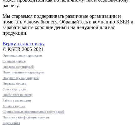
расчету.
Мы стараемся поддерживать различные организации и
помогать малому бизнесу. Обращайтесь в компанию KSER и
зарабатывайте хорошие деньги на ненужной для вас
продукции.
Вернуться к списку
© KSER 2005-2021
Оригинальные картриджи
Скупаем дорого
Продажа картриджей
Использованные картриджи
Покупка б/у картриджей
Продажа бумаги
Сдать картридж
Прайс-лист на выезд
Работа с регионами
Условия скупки
Скупка новых оригинальных картриджей
Политика конфиденциальности
Карта сайта
Схема проезда
г.Москва, Новопесчаная, дом 7