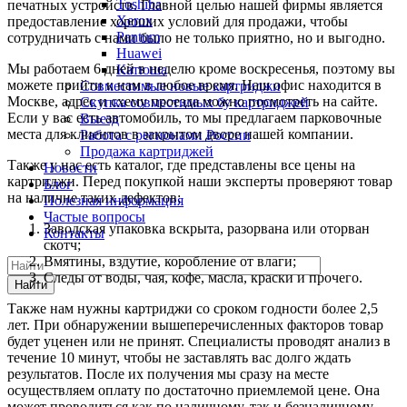
Toshiba
печатных устройств. Главной целью нашей фирмы является
Xerox
предоставление хороших условий для продажи, чтобы
Pantum
сотрудничать с нами было не только приятно, но и выгодно.
Huawei
Мы работаем 6 дней в неделю кроме воскресенья, поэтому вы
Катюша
можете прийти к нам в любое время. Наш офис находится в
Совместимые новые картриджи
Москве, адрес и схему проезда можно посмотреть на сайте.
Скупка совместимых бу картриджей
Если у вас есть автомобиль, то мы предлагаем парковочные
Выезд
места для клиентов в закрытом дворе нашей компании.
Работа с регионами России
Продажа картриджей
Также у нас есть каталог, где представлены все цены на
Новости
картриджи. Перед покупкой наши эксперты проверяют товар
Блог
на наличие таких дефектов:
Полезная информация
Частые вопросы
Заводская упаковка вскрыта, разорвана или оторван
Контакты
скотч;
Вмятины, вздутие, коробление от влаги;
Следы от воды, чая, кофе, масла, краски и прочего.
Найти
Также нам нужны картриджи со сроком годности более 2,5
лет. При обнаружении вышеперечисленных факторов товар
будет уценен или не принят. Специалисты проводят анализ в
течение 10 минут, чтобы не заставлять вас долго ждать
результатов. После их получения мы сразу на месте
осуществляем оплату по достаточно приемлемой цене. Она
может проводиться как по наличному, так и безналичному