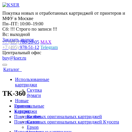
Покупка новых и отработанных картриджей от принтеров и
МФУ в Москве
Пн–ПТ: 10:00–19:00
Сб: !!! Строго по записи !!!
Вс: выходной
Заказать звонок
+7 (495)
780-20-05
MAX
+7 (495)
978-51-12
Telegram
Центральный офис
buy@kser.ru
Каталог
Использованные
картриджи
Скупка
TK-360
бумаги
Новые
Главная
оригинальные
Каталог
картриджи
Покупка новых оригинальных картриджей
Brother
Покупка новых оригинальных картриджей Kyocera
Canon
Epson
Использованные картриджи