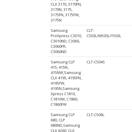
CLX 3170, 3170FN,
3170N, 3175,
3175FN, 3175FW,
3175N
Samsung
CLT-
ProXpress C3010,
C503L/M503L/Y503L
C3010ND, C3060,
C3060FR,
C3060ND
Samsung CLP
CLT-C504S
415, 415N,
415NW,Samsung
CLX 4195, 4195FN,
4195FW,
4195N,Samsung
Xpress C1810,
C1810W, C1860,
C1860FW
Samsung CLP
CLT-C506L
680, CLP
680ND,Samsung
CLX 6260, CLX