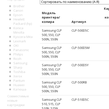
Brother
Ка
Canon
Модель
Epson
принтера/
ко
Hewlett
копира
Артикул
Packard (hp)
Konica
Samsung CLP
CLP-500D5C
Minolta
500, 550, CLP
Kyocera Mita
500N, 550N
Lexmark
OKI
Samsung CLP
CLP-500D5M
Panasonic
500, 550, CLP
Philips
500N, 550N
Ricoh
Samsung
Samsung CLP
CLP-500D5Y
Sharp
500, 550, CLP
Toshiba
500N, 550N
Xerox
Pantum
Samsung CLP
CLP-500RB
Huawei
500, 550, CLP
Катюша
500N, 550N
Совместимые
Samsung CLP
CLP-510D5C
новые
510, 515, CLP
картриджи
510N, 515N