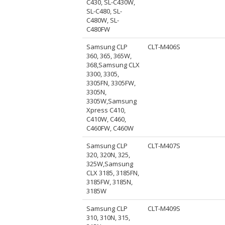
C430, SL-C430W,
SL-C480, SL-
C480W, SL-
C480FW
Samsung CLP
CLT-M406S
360, 365, 365W,
368,Samsung CLX
3300, 3305,
3305FN, 3305FW,
3305N,
3305W,Samsung
Xpress C410,
C410W, C460,
C460FW, C460W
Samsung CLP
CLT-M407S
320, 320N, 325,
325W,Samsung
CLX 3185, 3185FN,
3185FW, 3185N,
3185W
Samsung CLP
CLT-M409S
310, 310N, 315,