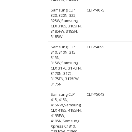
Samsung CLP
CLT-Y407S
320, 320N, 325,
325W,Samsung
CLX 3185, 3185FN,
3185FW, 3185N,
3185W
Samsung CLP
CLT-Y409S
310, 310N, 315,
315N,
315W,Samsung
CLX 3170, 3170FN,
3170N, 3175,
3175FN, 3175FW,
3175N
Samsung CLP
CLT-Y504S
415, 415N,
415NW,Samsung
CLX 4195, 4195FN,
4195FW,
4195N,Samsung
Xpress C1810,
C1810W, C1860,