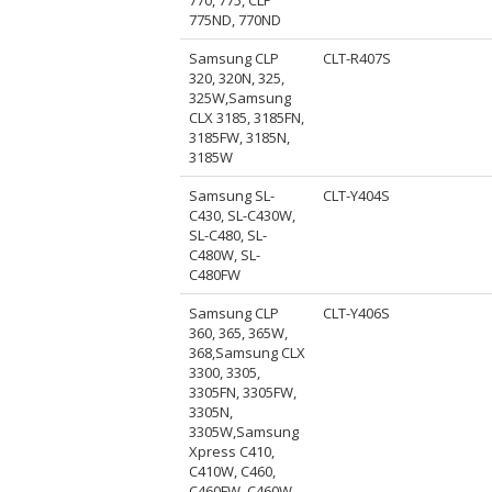
775ND, 770ND
Samsung CLP
CLT-R407S
320, 320N, 325,
325W,Samsung
CLX 3185, 3185FN,
3185FW, 3185N,
3185W
Samsung SL-
CLT-Y404S
C430, SL-C430W,
SL-C480, SL-
C480W, SL-
C480FW
Samsung CLP
CLT-Y406S
360, 365, 365W,
368,Samsung CLX
3300, 3305,
3305FN, 3305FW,
3305N,
3305W,Samsung
Xpress C410,
C410W, C460,
C460FW, C460W