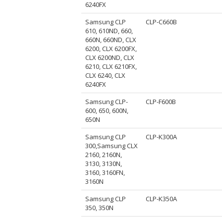
6240FX
Samsung CLP
CLP-C660B
610, 610ND, 660,
660N, 660ND, CLX
6200, CLX 6200FX,
CLX 6200ND, CLX
6210, CLX 6210FX,
CLX 6240, CLX
6240FX
Samsung CLP-
CLP-F600B
600, 650, 600N,
650N
Samsung CLP
CLP-K300A
300,Samsung CLX
2160, 2160N,
3130, 3130N,
3160, 3160FN,
3160N
Samsung CLP
CLP-K350A
350, 350N