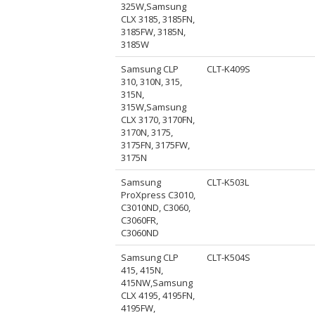
325W,Samsung
CLX 3185, 3185FN,
3185FW, 3185N,
3185W
Samsung CLP
CLT-K409S
310, 310N, 315,
315N,
315W,Samsung
CLX 3170, 3170FN,
3170N, 3175,
3175FN, 3175FW,
3175N
Samsung
CLT-K503L
ProXpress C3010,
C3010ND, C3060,
C3060FR,
C3060ND
Samsung CLP
CLT-K504S
415, 415N,
415NW,Samsung
CLX 4195, 4195FN,
4195FW,