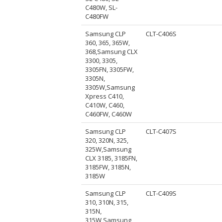
C480W, SL-
C480FW
Samsung CLP
CLT-C406S
360, 365, 365W,
368,Samsung CLX
3300, 3305,
3305FN, 3305FW,
3305N,
3305W,Samsung
Xpress C410,
C410W, C460,
C460FW, C460W
Samsung CLP
CLT-C407S
320, 320N, 325,
325W,Samsung
CLX 3185, 3185FN,
3185FW, 3185N,
3185W
Samsung CLP
CLT-C409S
310, 310N, 315,
315N,
315W,Samsung