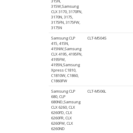
315N,
315W,Samsung
CLX 3170, 3170FN,
3170N, 3175,
3175FN, 3175FW,
3175N
Samsung CLP
CLT-M504S
415, 415N,
415NW,Samsung
CLX 4195, 4195FN,
4195FW,
4195N,Samsung
Xpress C1810,
C1810W, C1860,
C1860FW
Samsung CLP
CLT-M506L
680, CLP
680ND,Samsung
CLX 6260, CLX
6260FD, CLX
6260FR, CLX
6260FW, CLX
6260ND