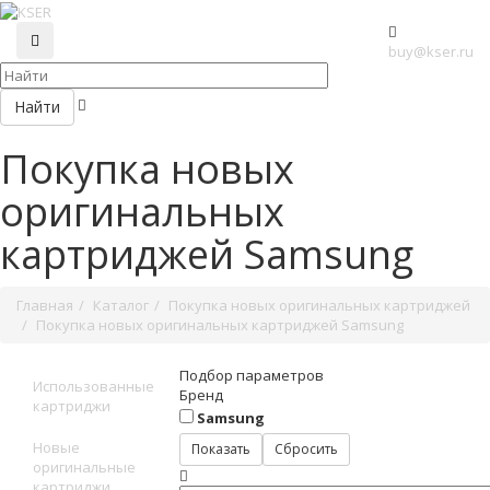
buy@kser.ru
Найти
Покупка новых
оригинальных
картриджей Samsung
Главная
Каталог
Покупка новых оригинальных картриджей
Покупка новых оригинальных картриджей Samsung
Подбор параметров
Использованные
Бренд
картриджи
Samsung
Новые
оригинальные
картриджи