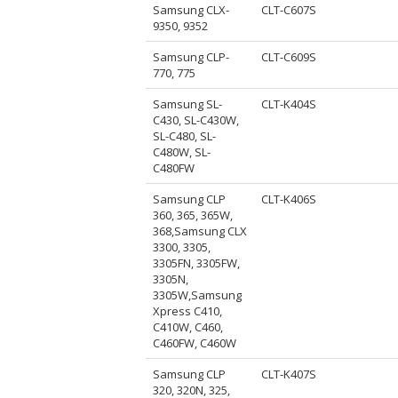
Samsung CLX-
CLT-C607S
9350, 9352
Samsung CLP-
CLT-C609S
770, 775
Samsung SL-
CLT-K404S
C430, SL-C430W,
SL-C480, SL-
C480W, SL-
C480FW
Samsung CLP
CLT-K406S
360, 365, 365W,
368,Samsung CLX
3300, 3305,
3305FN, 3305FW,
3305N,
3305W,Samsung
Xpress C410,
C410W, C460,
C460FW, C460W
Samsung CLP
CLT-K407S
320, 320N, 325,