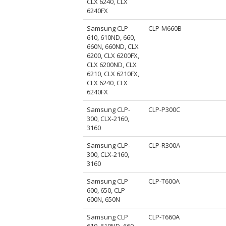
CLX 6240, CLX
6240FX
Samsung CLP
CLP-M660B
610, 610ND, 660,
660N, 660ND, CLX
6200, CLX 6200FX,
CLX 6200ND, CLX
6210, CLX 6210FX,
CLX 6240, CLX
6240FX
Samsung CLP-
CLP-P300C
300, CLX-2160,
3160
Samsung CLP-
CLP-R300A
300, CLX-2160,
3160
Samsung CLP
CLP-T600A
600, 650, CLP
600N, 650N
Samsung CLP
CLP-T660A
610, 610ND, 660,