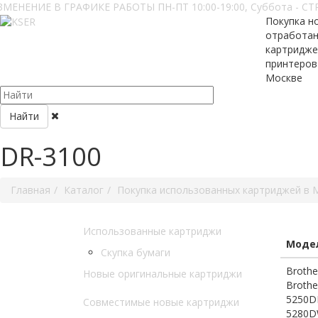
ЗМЕНЕНИЕ В ГРАФИКЕ РАБОТЫ ПН-ПТ 10:00-19:00, Суббота - СТР
Покупка н
отработа
картридже
принтеров
Москве
Найти
DR-3100
Главная
Каталог
Покупка использованных картриджей в 
Использованные картриджи
Модел
Скупка бумаги
Brothe
Новые оригинальные картриджи
Brothe
5250DN
Совместимые новые картриджи
5280DW