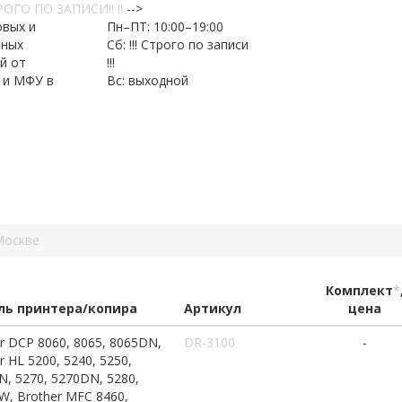
ОГО ПО ЗАПИСИ!! !!
-->
овых и
Пн–ПТ: 10:00–19:00
нных
Сб: !!! Строго по записи
й от
!!!
 и МФУ в
Вс: выходной
Москве
Комплект
*
ь принтера/копира
Артикул
цена
r DCP 8060, 8065, 8065DN,
DR-3100
-
r HL 5200, 5240, 5250,
, 5270, 5270DN, 5280,
, Brother MFC 8460,