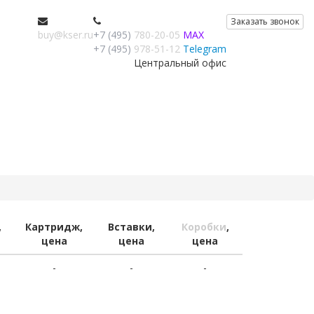
Заказать звонок
buy@kser.ru
+7 (495)
780-20-05
MAX
+7 (495)
978-51-12
Telegram
Центральный офис
,
Картридж,
Вставки,
Коробки
,
цена
цена
цена
-
-
-