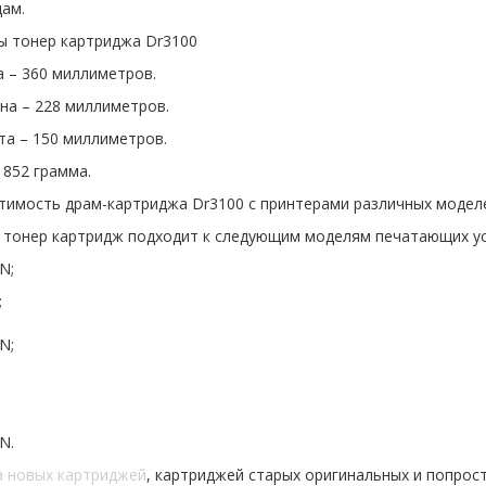
ам.
ы тонер картриджа Dr3100
а – 360 миллиметров.
на – 228 миллиметров.
та – 150 миллиметров.
– 852 грамма.
тимость драм-картриджа Dr3100 с принтерами различных модел
 тонер картридж подходит к следующим моделям печатающих уст
N;
;
N;
N.
а новых картриджей
, картриджей старых оригинальных и попрос