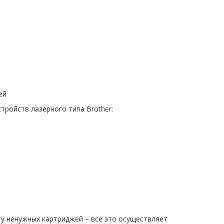
ей
ройств лазерного типа Brother:
ту ненужных картриджей – все это осуществляет