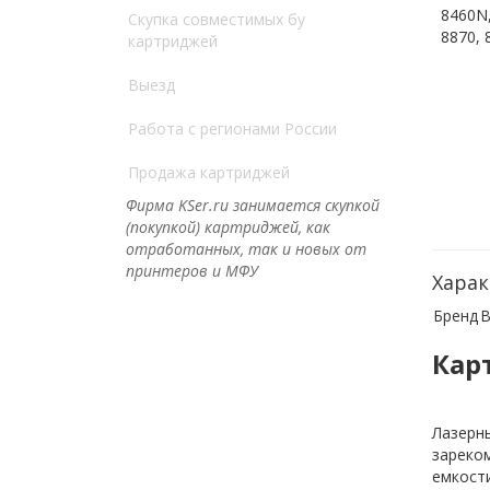
8460N,
Скупка совместимых бу
8870,
картриджей
Выезд
Работа с регионами России
Продажа картриджей
Фирма KSer.ru занимается скупкой
(покупкой) картриджей, как
отработанных, так и новых от
принтеров и МФУ
Харак
Бренд
B
Кар
Лазерны
зареком
емкости