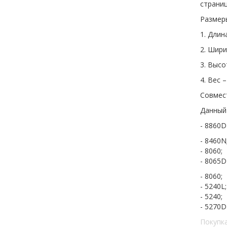
страниц
Размер
1. Длин
2. Шири
3. Высо
4. Вес 
Совмес
Данный
- 8860D
- 8460N
- 8060;
- 8065D
- 8060;
- 5240L;
- 5240;
- 5270D
Покупк