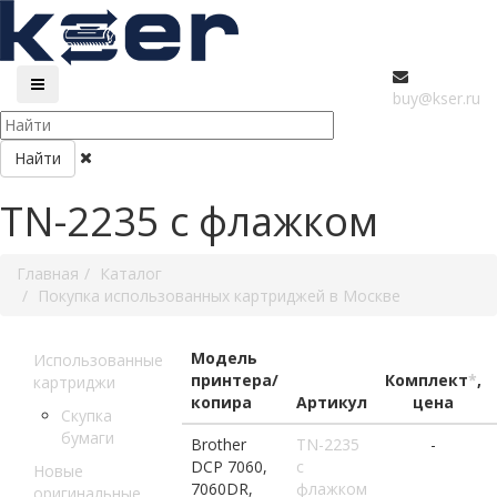
buy@kser.ru
Найти
TN-2235 c флажком
Главная
Каталог
Покупка использованных картриджей в Москве
Модель
Использованные
принтера/
Комплект
*
,
картриджи
копира
Артикул
цена
Скупка
бумаги
Brother
TN-2235
-
DCP 7060,
c
Новые
7060DR,
флажком
оригинальные