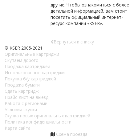
другие. Чтобы ознакомиться с более
детальной информацией, вам стоит
посетить официальный интернет-
ресурс компании «KSER».
Вернуться к списку
© KSER 2005-2021
Оригинальные картриджи
Скупаем дорого
Продажа картриджей
Использованные картриджи
Покупка б/у картриджей
Продажа бумаги
Сдать картридж
Прайс-лист на выезд
Работа с регионами
Условия скупки
Скупка новых оригинальных картриджей
Политика конфиденциальности
Карта сайта
Схема проезда