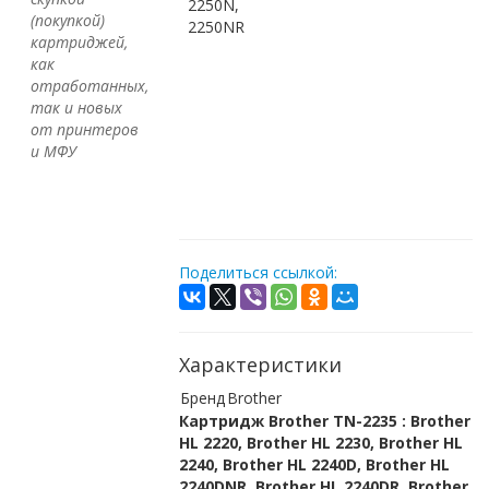
2250N,
(покупкой)
2250NR
картриджей,
как
отработанных,
так и новых
от принтеров
и МФУ
Поделиться ссылкой:
Характеристики
Бренд
Brother
Картридж Brother TN-2235 : Brother
HL 2220, Brother HL 2230, Brother HL
2240, Brother HL 2240D, Brother HL
2240DNR, Brother HL 2240DR, Brother