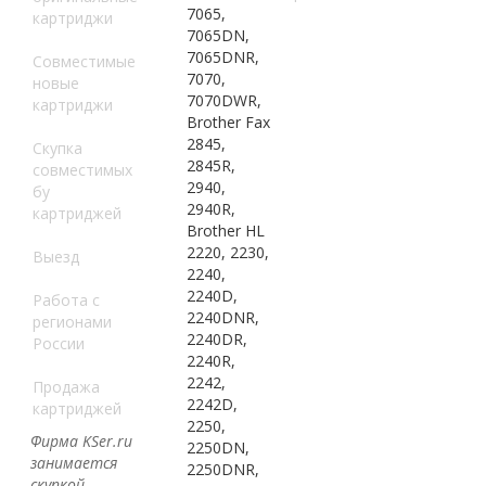
7065,
картриджи
7065DN,
7065DNR,
Совместимые
7070,
новые
7070DWR,
картриджи
Brother Fax
2845,
Скупка
2845R,
совместимых
2940,
бу
2940R,
картриджей
Brother HL
2220, 2230,
Выезд
2240,
2240D,
Работа с
2240DNR,
регионами
2240DR,
России
2240R,
2242,
Продажа
2242D,
картриджей
2250,
Фирма KSer.ru
2250DN,
занимается
2250DNR,
скупкой