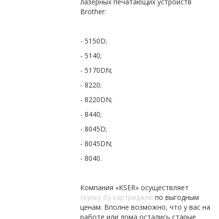
лазерных печатающих устройств
Brother:
- 5150D;
- 5140;
- 5170DN;
- 8220;
- 8220DN;
- 8440;
- 8045D;
- 8045DN;
- 8040.
Компания «KSER» осуществляет
скупку бу картриджей
по выгодным
ценам. Вполне возможно, что у вас на
работе или дома остались старые