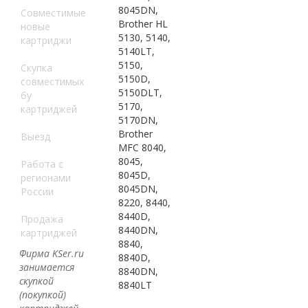
8045DN,
Совместимые
Brother HL
новые
5130, 5140,
картриджи
5140LT,
5150,
Скупка
5150D,
совместимых
5150DLT,
бу
5170,
картриджей
5170DN,
Brother
Выезд
MFC 8040,
8045,
Работа с
8045D,
регионами
8045DN,
России
8220, 8440,
8440D,
Продажа
8440DN,
картриджей
8840,
Фирма KSer.ru
8840D,
занимается
8840DN,
скупкой
8840LT
(покупкой)