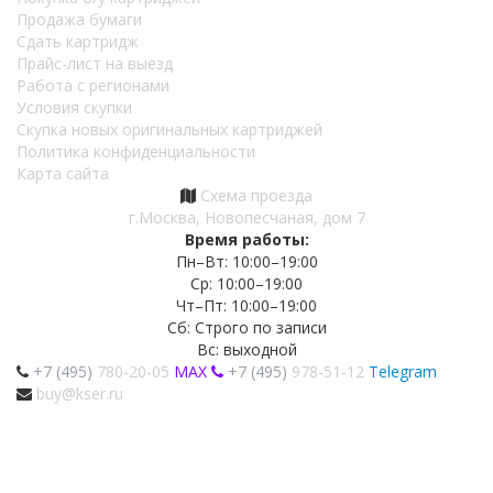
Продажа бумаги
Сдать картридж
Прайс-лист на выезд
Работа с регионами
Условия скупки
Скупка новых оригинальных картриджей
Политика конфиденциальности
Карта сайта
Схема проезда
г.Москва, Новопесчаная, дом 7
Время работы:
Пн–Вт: 10:00–19:00
Ср: 10:00–19:00
Чт–Пт: 10:00–19:00
Сб: Строго по записи
Вс: выходной
+7 (495)
780-20-05
MAX
+7 (495)
978-51-12
Telegram
buy@kser.ru