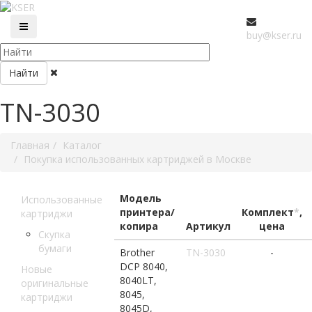
buy@kser.ru
Найти
TN-3030
Главная
Каталог
Покупка использованных картриджей в Москве
Модель
Использованные
принтера/
Комплект
*
,
картриджи
копира
Артикул
цена
Скупка
бумаги
Brother
TN-3030
-
DCP 8040,
Новые
8040LT,
оригинальные
8045,
картриджи
8045D,