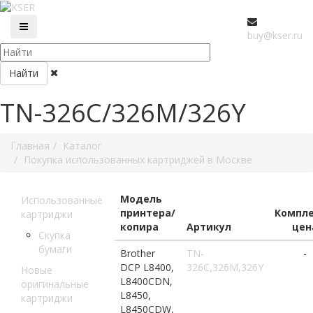
buy@kser.ru
Найти
TN-326C/326M/326Y
Главная
Каталог
Покупка использованных картриджей в Москве
Модель
Использованные
принтера/
Компл
картриджи
копира
Артикул
цен
Скупка
бумаги
Brother
TN-
-
DCP L8400,
326C,326M,326Y
Новые
L8400CDN,
оригинальные
L8450,
картриджи
L8450CDW,