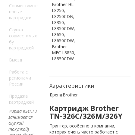
Brother HL
Совместимые
L8250,
новые
L8250CDN,
картриджи
L8350,
L8350CDW,
Скупка
L8650,
совместимых
L8650CDW,
бу
Brother
картриджей
MFC L8850,
L8850CDW
Выезд
Работа с
регионами
России
Характеристики
Бренд
Brother
Продажа
картриджей
Картридж Brother
Фирма KSer.ru
TN-326C/326M/326Y
занимается
скупкой
Принтер, особенно в компании,
(покупкой)
которая очень часто работает с