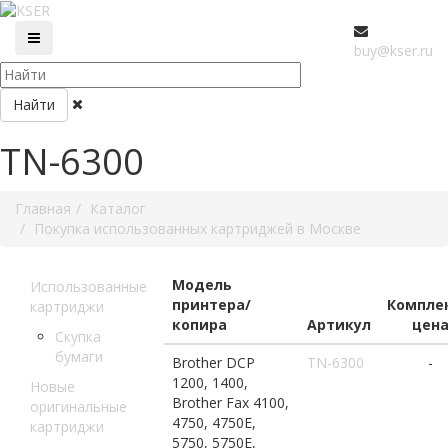
buy@kser.ru
Найти
TN-6300
Главная
Каталог
Покупка использованных картриджей в Москве
Модель
Использованные
принтера/
Компле
картриджи
копира
Артикул
цен
Скупка
бумаги
Brother DCP
TN-6300
-
1200, 1400,
Новые
Brother Fax 4100,
оригинальные
4750, 4750E,
картриджи
5750, 5750E,