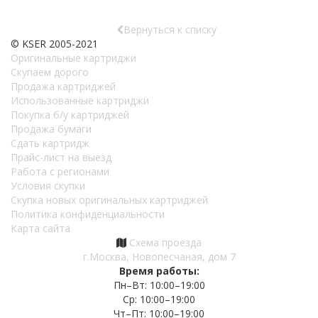
Вернуться к списку
© KSER 2005-2021
Оригинальные картриджи
Скупаем дорого
Продажа картриджей
Использованные картриджи
Покупка б/у картриджей
Продажа бумаги
Сдать картридж
Прайс-лист на выезд
Работа с регионами
Условия скупки
Скупка новых оригинальных картриджей
Политика конфиденциальности
Карта сайта
Схема проезда
г.Москва, Новопесчаная, дом 7
Время работы:
Пн–Вт: 10:00–19:00
Ср: 10:00–19:00
Чт–Пт: 10:00–19:00