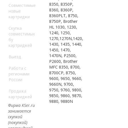
8350, 8350P,
Совместимые
8360, 8360P,
новые
8360PLT, 8750,
картриджи
8750P, Brother
HL 1030, 1230,
Скупка
1240, 1250,
совместимых
1270,1270N,1420,
бу
1430, 1435, 1440,
картриджей
1450, 1470,
1470N, P2500,
Выезд
P2600, Brother
MFC 8350, 8700,
Работа с
8700CP, 8750,
регионами
9600, 9650, 9660,
России
9660N, 9700,
9750, 9760, 9800,
Продажа
9850, 9860, 9870,
картриджей
9880, 9880N
Фирма KSer.ru
занимается
скупкой
(покупкой)