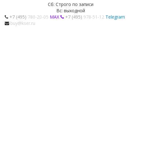
Сб: Строго по записи
Вс: выходной
+7 (495)
780-20-05
MAX
+7 (495)
978-51-12
Telegram
buy@kser.ru