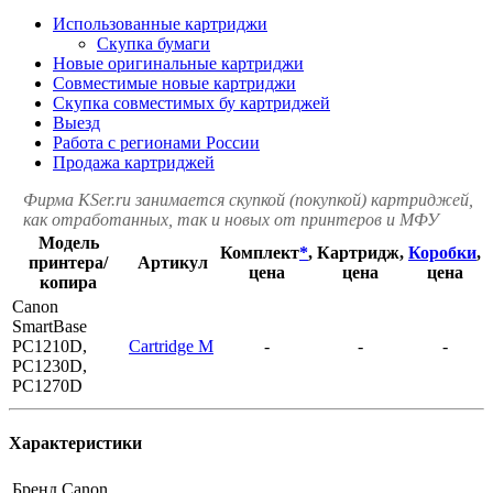
Использованные картриджи
Скупка бумаги
Новые оригинальные картриджи
Совместимые новые картриджи
Скупка совместимых бу картриджей
Выезд
Работа с регионами России
Продажа картриджей
Фирма KSer.ru занимается скупкой (покупкой) картриджей,
как отработанных, так и новых от принтеров и МФУ
Модель
Комплект
*
,
Картридж,
Коробки
,
принтера/
Артикул
цена
цена
цена
копира
Canon
SmartBase
PC1210D,
Cartridge М
-
-
-
PC1230D,
PC1270D
Характеристики
Бренд
Canon