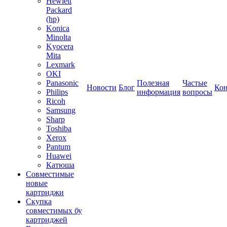
Hewlett
Packard
(hp)
Konica
Minolta
Kyocera
Mita
Lexmark
OKI
Panasonic
Полезная
Частые
Новости
Блог
Ко
Philips
информация
вопросы
Ricoh
Samsung
Sharp
Toshiba
Xerox
Pantum
Huawei
Катюша
Совместимые
новые
картриджи
Скупка
совместимых бу
картриджей