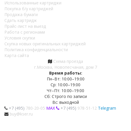
Использованные картриджи
Покупка б/у картриджей
Продажа бумаги
Сдать картридж
Прайс-лист на выезд
Работа с регионами
Условия скупки
Скупка новых оригинальных картриджей
Политика конфиденциальности
Карта сайта
Схема проезда
г.Москва, Новопесчаная, дом 7
Время работы:
Пн–Вт: 10:00–19:00
Ср: 10:00–19:00
Чт–Пт: 10:00–19:00
Сб: Строго по записи
Вс: выходной
+7 (495)
780-20-05
MAX
+7 (495)
978-51-12
Telegram
buy@kser.ru