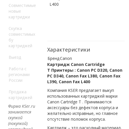
L400
Совместимые
новые
картриджи
Скупка
совместимых
бу
картриджей
Характеристики
Выезд
Бренд
Canon
Картридж Canon Cartridge
Работа с
T Принтеры : Canon PC D320, Canon
регионами
PC D340, Canon Fax L380, Canon Fax
России
L390, Canon Fax L400
Компания KSER предлагает выкуп
Продажа
использованных картриджей марки
картриджей
Canon Cartridge T . Принимаются
Фирма KSer.ru
аксессуары без дефектов корпуса и
занимается
желательно исправные, но главное
скупкой
отсутствие поломок корпуса.
(покупкой)
Картридж – это расходный материал,