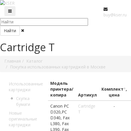
buy@kser.ru
Найти
Cartridge T
Главная
Каталог
Покупка использованных картриджей в Москве
Модель
Использованные
принтера/
Комплект
*
,
картриджи
копира
Артикул
цена
Скупка
бумаги
Canon PC
Cartridge
-
D320,PC
T
Новые
D340, Fax
оригинальные
L380, Fax
картриджи
L390, Fax