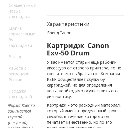
Совместимые
новые
картриджи
Характеристики
Скупка
Бренд
Canon
совместимых
бу
Картридж Canon
картриджей
Exv-50 Drum
Выезд
У вас имеется старый еще рабочий
аксессуар от старого принтера, то не
Работа с
спешите его выбрасывать. Компания
регионами
KSER осуществляет скупку бу
России
картриджей, но для определения
цены, необходимо осуществить его
Продажа
диагностику.
картриджей
Картридж – это расходный материал,
Фирма KSer.ru
который имеет определенный срок
занимается
службы, в течение которого он
скупкой
печатает качественно, но по его
(покупкой)
окончании качество сильно