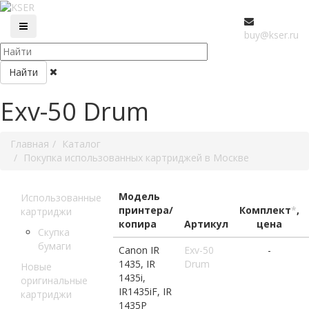
buy@kser.ru
Найти
Exv-50 Drum
Главная
Каталог
Покупка использованных картриджей в Москве
Модель
Использованные
принтера/
Комплект
*
,
картриджи
копира
Артикул
цена
Скупка
бумаги
Canon IR
Exv-50
-
1435, IR
Drum
Новые
1435i,
оригинальные
IR1435iF, IR
картриджи
1435P