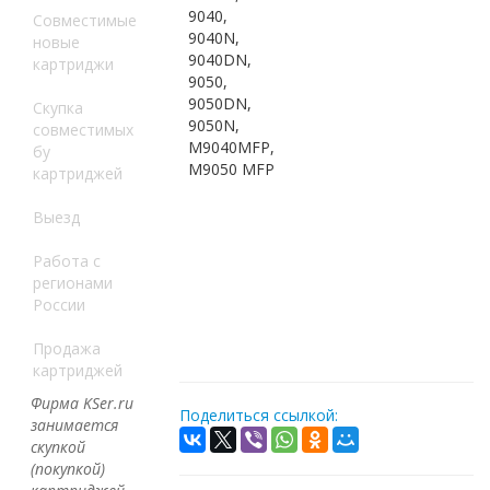
9040,
Совместимые
9040N,
новые
9040DN,
картриджи
9050,
9050DN,
Скупка
9050N,
совместимых
M9040MFP,
бу
M9050 MFP
картриджей
Выезд
Работа с
регионами
России
Продажа
картриджей
Фирма KSer.ru
Поделиться ссылкой:
занимается
скупкой
(покупкой)