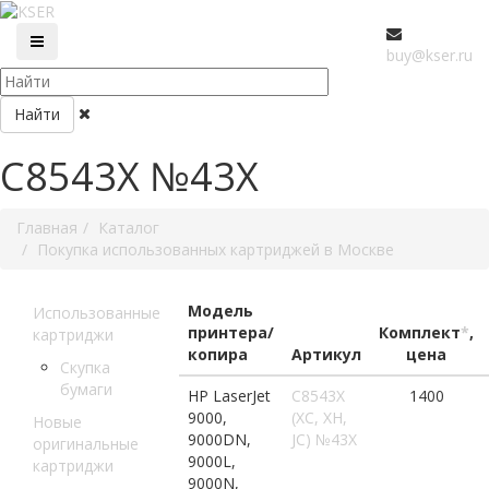
buy@kser.ru
Найти
C8543X №43X
Главная
Каталог
Покупка использованных картриджей в Москве
Модель
Использованные
принтера/
Комплект
*
,
картриджи
копира
Артикул
цена
Скупка
бумаги
HP LaserJet
C8543X
1400
9000,
(XC, XH,
Новые
9000DN,
JC) №43X
оригинальные
9000L,
картриджи
9000N,