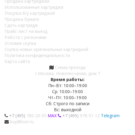
Продажа картриджей
Использованные картриджи
Покупка б/у картриджей
Продажа бумаги
Сдать картридж
Прайс-лист на выезд
Работа с регионами
Условия скупки
Скупка новых оригинальных картриджей
Политика конфиденциальности
Карта сайта
Схема проезда
г.Москва, Новопесчаная, дом 7
Время работы:
Пн–Вт: 10:00–19:00
Ср: 10:00–19:00
Чт–Пт: 10:00–19:00
Сб: Строго по записи
Вс: выходной
+7 (495)
780-20-05
MAX
+7 (495)
978-51-12
Telegram
buy@kser.ru