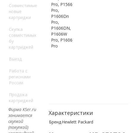
Pro, P1566
Совместимые
Pro,
новые
P1606Dn
картриджи
Pro,
P1606DN,
Скупка
P1606W
совместимых
Pro, P1606
бу
Pro
картриджей
Выезд
Работа с
регионами
России
Продажа
картриджей
Фирма KSer.ru
Характеристики
занимается
скупкой
Бренд
Hewlett Packard
(покупкой)