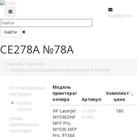
buy@kser.ru
Найти
CE278A №78A
Главная
Каталог
Покупка использованных картриджей в Москве
Модель
Использованные
принтера/
Комплект
*
,
картриджи
копира
Артикул
цена
Скупка
бумаги
HP LaserJet
CE278A
180
M1536DNF
№78A
Новые
MFP Pro,
оригинальные
M1536 MFP
картриджи
Pro, P1560