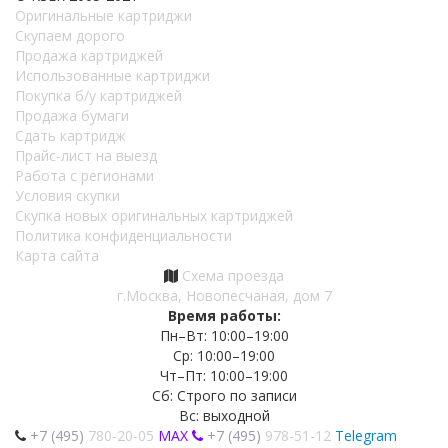
Оригинальные картриджи
Скупаем дорого
Продажа картриджей
Использованные картриджи
Покупка б/у картриджей
Продажа бумаги
Сдать картридж
Прайс-лист на выезд
Работа с регионами
Условия скупки
Скупка новых оригинальных картриджей
Политика конфиденциальности
Карта сайта
Схема проезда
г.Москва, Новопесчаная, дом 7
Время работы:
Пн–Вт: 10:00–19:00
Ср: 10:00–19:00
Чт–Пт: 10:00–19:00
Сб: Строго по записи
Вс: выходной
+7 (495)
780-20-05
MAX
+7 (495)
978-51-12
Telegram