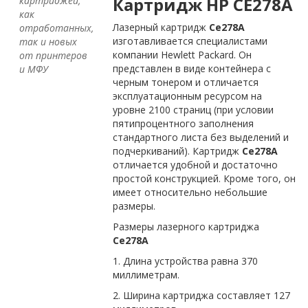
Картридж HP CE278A
картриджей,
как
Лазерный картридж
Ce278A
отработанных,
изготавливается специалистами
так и новых
компании Hewlett Packard. Он
от принтеров
представлен в виде контейнера с
и МФУ
черным тонером и отличается
эксплуатационным ресурсом на
уровне 2100 страниц (при условии
пятипроцентного заполнения
стандартного листа без выделений и
подчеркиваний). Картридж
Ce278A
отличается удобной и достаточно
простой конструкцией. Кроме того, он
имеет относительно небольшие
размеры.
Размеры лазерного картриджа
Ce278A
1. Длина устройства равна 370
миллиметрам.
2. Ширина картриджа составляет 127