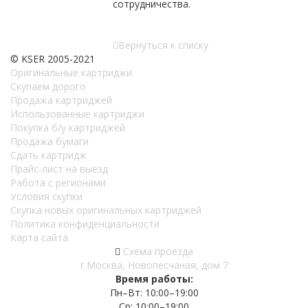
сотрудничества.
Вернуться к списку
© KSER 2005-2021
Оригинальные картриджи
Скупаем дорого
Продажа картриджей
Использованные картриджи
Покупка б/у картриджей
Продажа бумаги
Сдать картридж
Прайс-лист на выезд
Работа с регионами
Условия скупки
Скупка новых оригинальных картриджей
Политика конфиденциальности
Карта сайта
Схема проезда
г.Москва, Новопесчаная, дом 7
Время работы:
Пн–Вт: 10:00–19:00
Ср: 10:00–19:00