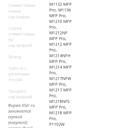
M1132 MFP
Совместимые
Pro, M1136
новые
MFP Pro,
картриджи
M1210 MFP
Pro,
Скупка
M1212NF
совместимых
MFP Pro,
бу
M1212 MFP
картриджей
Pro,
M1214NFH
Выезд
MFP Pro,
M1214 MFP
Работа с
Pro,
регионами
M1217NFW
России
MFP Pro,
M1217 MFP
Продажа
Pro,
картриджей
M1218NFS
Фирма KSer.ru
MFP Pro,
занимается
M1218 MFP
скупкой
Pro,
(покупкой)
P1102W