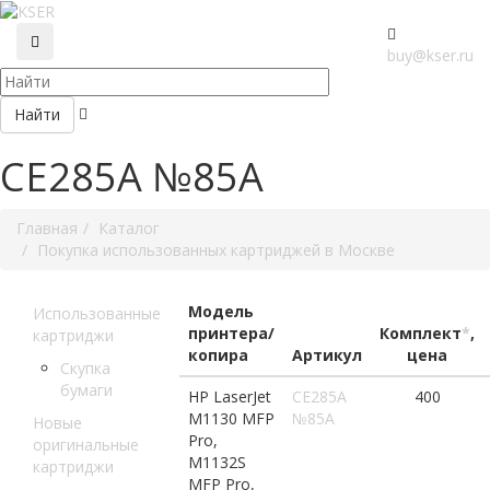
buy@kser.ru
Найти
CE285A №85A
Главная
Каталог
Покупка использованных картриджей в Москве
Модель
Использованные
принтера/
Комплект
*
,
картриджи
копира
Артикул
цена
Скупка
бумаги
HP LaserJet
CE285A
400
M1130 MFP
№85A
Новые
Pro,
оригинальные
M1132S
картриджи
MFP Pro,