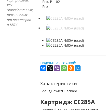
картриджей,
Pro, P1102
как
Pro
отработанных,
так и новых
от принтеров
и МФУ
Поделиться ссылкой:
Характеристики
Бренд
Hewlett Packard
Картридж CE285A
Лазерный тонер-картридж
CE285A