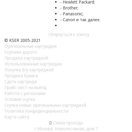
- Hewlett Packard;
- Brother;
- Panasonic;
- Canon и так далее.
Вернуться к списку
© KSER 2005-2021
Оригинальные картриджи
Скупаем дорого
Продажа картриджей
Использованные картриджи
Покупка б/у картриджей
Продажа бумаги
Сдать картридж
Прайс-лист на выезд
Работа с регионами
Условия скупки
Скупка новых оригинальных картриджей
Политика конфиденциальности
Карта сайта
Схема проезда
г.Москва, Новопесчаная, дом 7