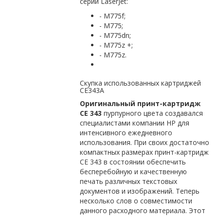
серии LaserJet:
- M775f;
- M775;
- M775dn;
- M775z +;
- M775z.
Скупка использованных картриджей
СЕ343A
Оригинальный принт-картридж
СЕ 343
пурпурного цвета создавался
специалистами компании HP для
интенсивного ежедневного
использования. При своих достаточно
компактных размерах принт-картридж
СЕ 343 в состоянии обеспечить
бесперебойную и качественную
печать различных текстовых
документов и изображений. Теперь
несколько слов о совместимости
данного расходного материала. Этот