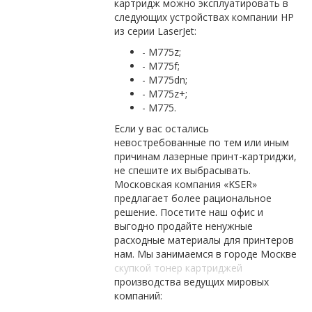
картридж можно эксплуатировать в
следующих устройствах компании HP
из серии LaserJet:
- M775z;
- M775f;
- M775dn;
- M775z+;
- M775.
Если у вас остались
невостребованные по тем или иным
причинам лазерные принт-картриджи,
не спешите их выбрасывать.
Московская компания «KSER»
предлагает более рациональное
решение. Посетите наш офис и
выгодно продайте ненужные
расходные материалы для принтеров
нам. Мы занимаемся в городе Москве
скупкой тонер картриджей
производства ведущих мировых
компаний: