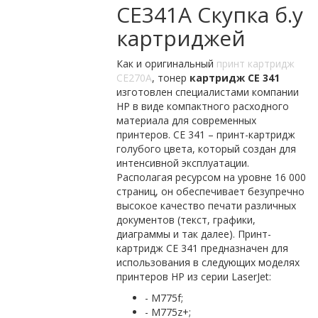
CE341A Скупка б.у
картриджей
Как и оригинальный
принт картридж
CE270A
, тонер
картридж CE 341
изготовлен специалистами компании
HP в виде компактного расходного
материала для современных
принтеров. CE 341 – принт-картридж
голубого цвета, который создан для
интенсивной эксплуатации.
Располагая ресурсом на уровне 16 000
страниц, он обеспечивает безупречно
высокое качество печати различных
документов (текст, графики,
диаграммы и так далее). Принт-
картридж CE 341 предназначен для
использования в следующих моделях
принтеров HP из серии LaserJet:
- M775f;
- M775z+;