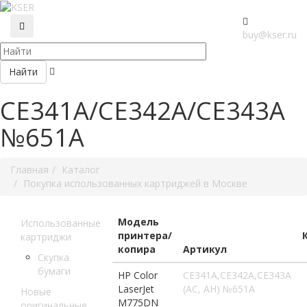
buy@kser.ru
Найти
CE341A/CE342A/CE343A
№651A
Главная
Каталог
Покупка использованных картриджей в Москве
Модель
Использованные
принтера/
картриджи
копира
Артикул
Скупка
бумаги
HP Color
CE341A,CE342A,CE343A
LaserJet
(AC, AH) №651A
Новые
M775DN
оригинальные