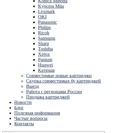
Konica Minolta
Kyocera Mita
Lexmark
OKI
Panasonic
Philips
Ricoh
Samsung
Sharp
Toshiba
Xerox
Pantum
Huawei
Катюша
Совместимые новые картриджи
Скупка совместимых бу картриджей
Выезд
Работа с регионами России
Продажа картриджей
Новости
Блог
Полезная информация
Частые вопросы
Контакты