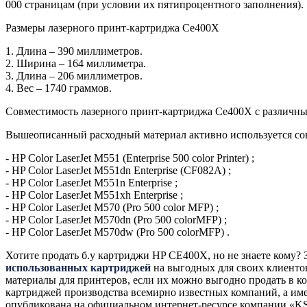
000 страницам (при условии их пятипроцентного заполнения).
Размеры лазерного принт-картриджа Ce400Х
1. Длина – 390 миллиметров.
2. Ширина – 164 миллиметра.
3. Длина – 206 миллиметров.
4. Вес – 1740 граммов.
Совместимость лазерного принт-картриджа Ce400Х с различн
Вышеописанный расходный материал активно используется сов
- HP Color LaserJet M551 (Enterprise 500 color Printer) ;
- HP Color LaserJet M551dn Enterprise (CF082A) ;
- HP Color LaserJet M551n Enterprise ;
- HP Color LaserJet M551xh Enterprise ;
- HP Color LaserJet M570 (Pro 500 color MFP) ;
- HP Color LaserJet M570dn (Pro 500 colorMFP) ;
- HP Color LaserJet M570dw (Pro 500 colorMFP) .
Хотите продать б.у картриджи HP CE400X, но не знаете кому?
использованных картриджей
на выгодных для своих клиентов
материалы для принтеров, если их можно выгодно продать в
картриджей производства всемирно известных компаний, а име
опубликована на официальном интернет-ресурсе компании «