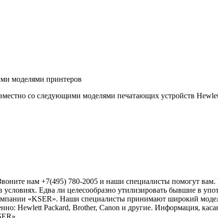
ыми моделями принтеров
местно со следующими моделями печатающих устройств Hewlett 
 Звоните нам +7(495) 780-2005 и наши специалисты помогут ва
 условиях. Едва ли целесообразно утилизировать бывшие в упо
 компании «KSER». Наши специалисты принимают широкий моде
нно: Hewlett Packard, Brother, Canon и другие. Информация, к
KSER».