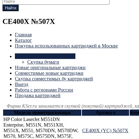
Найти
CE400X №507X
Главная
Каталог
Покупка использованных картриджей в Москве
Использованные картриджи
Скупка бумаги
Новые оригинальные картриджи
Совместимые новые картриджи
Скупка совместимых бу картриджей
Выезд
Работа с регионами России
Продажа картриджей
Фирма KSer.ru занимается скупкой (покупкой) картриджей, 
Модель принтера/копира
Артикул
Ком
HP Color LaserJet M551DN
Enterprise, M551N, M551XH,
M551X, M551, M570DN, M570DW,
CE400X (YC) №507X
M570, M575C, M575DN, M575F,