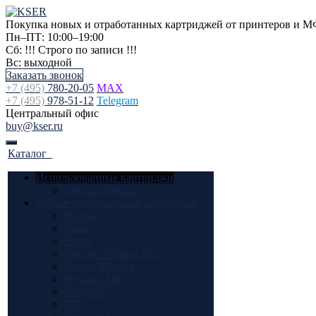
Покупка новых и отработанных картриджей от принтеров и М
Пн–ПТ: 10:00–19:00
Сб: !!! Строго по записи !!!
Вс: выходной
Заказать звонок
+7 (495)
780-20-05
MAX
+7 (495)
978-51-12
Telegram
Центральный офис
buy@kser.ru
Каталог
Использованные картриджи
Скупка бумаги
Новые оригинальные картриджи
Brother
Canon
Epson
Hewlett Packard (hp)
Konica Minolta
Kyocera Mita
Lexmark
OKI