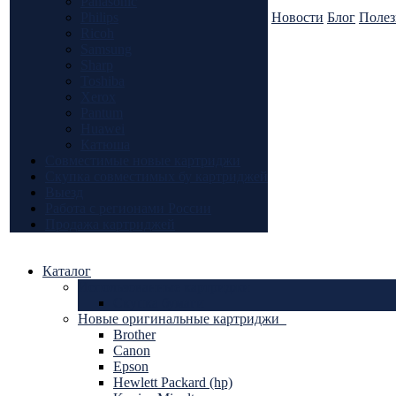
Panasonic
Philips
Новости
Блог
Полез
Ricoh
Samsung
Sharp
Toshiba
Xerox
Pantum
Huawei
Катюша
Совместимые новые картриджи
Скупка совместимых бу картриджей
Выезд
Работа с регионами России
Продажа картриджей
Каталог
Использованные картриджи
Скупка бумаги
Новые оригинальные картриджи
Brother
Canon
Epson
Hewlett Packard (hp)