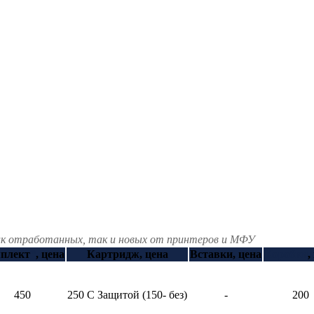
как отработанных, так и новых от принтеров и МФУ
плект
*
, цена
Картридж, цена
Вставки, цена
Коробки
,
450
250 С Защитой (150- без)
-
200