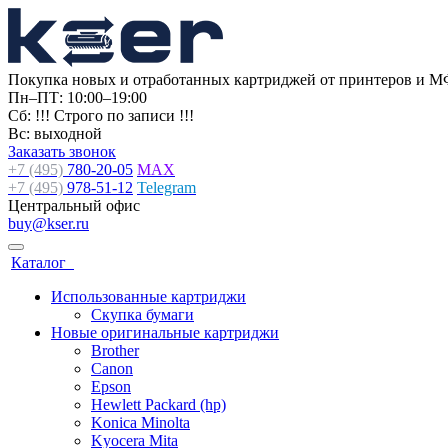
Покупка новых и отработанных картриджей от принтеров и М
Пн–ПТ: 10:00–19:00
Сб: !!! Строго по записи !!!
Вс: выходной
Заказать звонок
+7 (495)
780-20-05
MAX
+7 (495)
978-51-12
Telegram
Центральный офис
buy@kser.ru
Каталог
Использованные картриджи
Скупка бумаги
Новые оригинальные картриджи
Brother
Canon
Epson
Hewlett Packard (hp)
Konica Minolta
Kyocera Mita