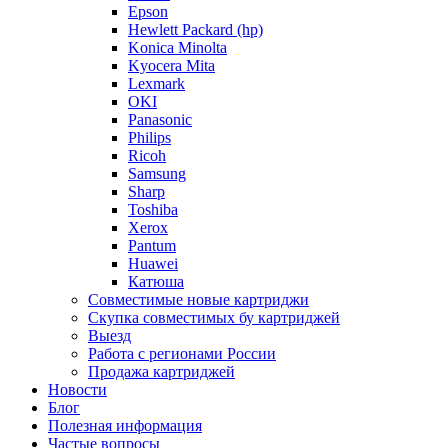
Epson
Hewlett Packard (hp)
Konica Minolta
Kyocera Mita
Lexmark
OKI
Panasonic
Philips
Ricoh
Samsung
Sharp
Toshiba
Xerox
Pantum
Huawei
Катюша
Совместимые новые картриджи
Скупка совместимых бу картриджей
Выезд
Работа с регионами России
Продажа картриджей
Новости
Блог
Полезная информация
Частые вопросы