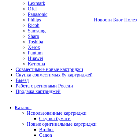
Lexmark
OKI
Panasonic
Philips
Новости
Блог
Полез
Ricoh
Samsung
Sharp
Toshiba
Xerox
Pantum
Huawei
Катюша
Совместимые новые картриджи
Скупка совместимых бу картриджей
Выезд
Работа с регионами России
Продажа картриджей
Каталог
Использованные картриджи
Скупка бумаги
Новые оригинальные картриджи
Brother
Canon