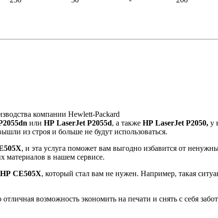
зводства компании Hewlett-Packard
P
2055
dn
или
HP
LaserJet
P
2055
d
, а также
HP
LaserJet
P
2050,
у 
вышли из строя и больше не будут использоваться.
E
505
X
, и эта услуга поможет вам выгодно избавится от ненужн
х материалов в нашем сервисе.
HP
CE
505
X
, который стал вам не нужен. Например, такая ситу
отличная возможность экономить на печати и снять с себя забо