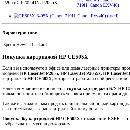
P2055D, P2055DN, P2055X
719H, Canon EXV40)
Характеристики
Бренд
Hewlett Packard
Покупка картриджей
HP CE505X
Если вы используете в офисе или дома лазерные принтеры прои
моделей
HP
LaserJet
P
2055,
HP
LaserJet
P
2055
x
,
HP
LaserJet
картриджей
HP
CE
505
X
, которые отработали свой ресурс или 
Нашей компанией выполняется
скупка картриджей Б/У
HP
C
только позвонить и обговорить условия приемки этих расходны
Так же вы можете нам продать оригинальный новый картридж
его нет смысла, а запас картриджей к нему остался.
Покупка б/у картриджей
HP
CE
505
X
от компании KSER – это 
выбрасывать в мусорную корзину.