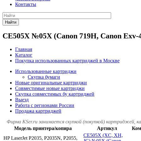
Контакты
Найти
CE505X №05X (Canon 719H, Canon Exv-4
Главная
Каталог
Покупка использованных картриджей в Москве
Использованные картриджи
Скупка бумаги
Новые оригинальные картриджи
Совместимые новые картриджи
Скупка совместимых бу картриджей
Выезд
Работа с регионами России
Продажа картриджей
Фирма KSer.ru занимается скупкой (покупкой) картриджей, 
Модель принтера/копира
Артикул
Ком
CE505X (XC, XH,
HP LaserJet P2035, P2035N, P2055,
JC) №05X (Canon