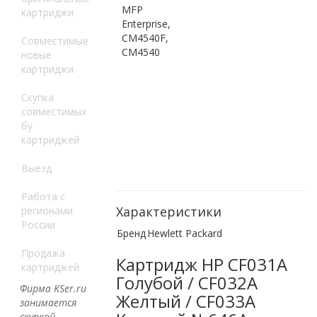
MFP
картриджи
Enterprise,
CM4540F,
Совместимые
CM4540
новые
картриджи
Скупка
совместимых
бу
картриджей
Выезд
Работа с
Характеристики
регионами
России
Бренд
Hewlett Packard
Продажа
Картридж HP CF031A
картриджей
Голубой / CF032A
Фирма KSer.ru
Желтый / CF033A
занимается
скупкой