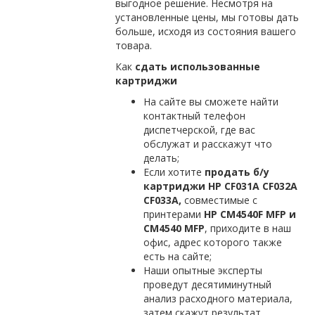
выгодное решение. Несмотря на
установленные цены, мы готовы дать
больше, исходя из состояния вашего
товара.
Как
сдать использованные
картриджи
На сайте вы сможете найти
контактный телефон
диспетчерской, где вас
обслужат и расскажут что
делать;
Если хотите
продать б/у
картриджи
HP
CF
031
A
CF
032
A
CF
033
A
,
совместимые с
принтерами
НР
CM
4540
F
MFP
и
CM
4540
MFP
, приходите в наш
офис, адрес которого также
есть на сайте;
Наши опытные эксперты
проведут десятиминутный
анализ расходного материала,
затем скажут результат