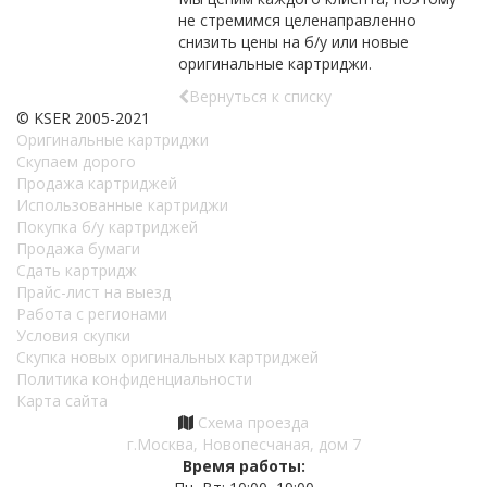
не стремимся целенаправленно
снизить цены на б/у или новые
оригинальные картриджи.
Вернуться к списку
© KSER 2005-2021
Оригинальные картриджи
Скупаем дорого
Продажа картриджей
Использованные картриджи
Покупка б/у картриджей
Продажа бумаги
Сдать картридж
Прайс-лист на выезд
Работа с регионами
Условия скупки
Скупка новых оригинальных картриджей
Политика конфиденциальности
Карта сайта
Схема проезда
г.Москва, Новопесчаная, дом 7
Время работы: