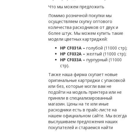
Что мы можем предложить
Помимо розничной покупки мы
осуществляем скупку оптового
количества расходников от двух и
более штук. Мы можем купить такие
модели цветных картриджей:
HP
CF
031
A
–
голубой (11000 стр);
HP
CF
032
A
–
желтый (11000 стр);
HP
CF
033
A
–
пурпурный (11000
стр).
Также наша фирма скупает новые
оригинальные картриджи с упаковкой
или без, которые могли вам не
подойти на модель принтера или не
приняли в специализированный
магазин. Цены на те или иные
расходники есть в прайс-листе на
нашем официальном сайте. Мы всегда
выслушиваем предложения наших
покупателей и стараемся найти