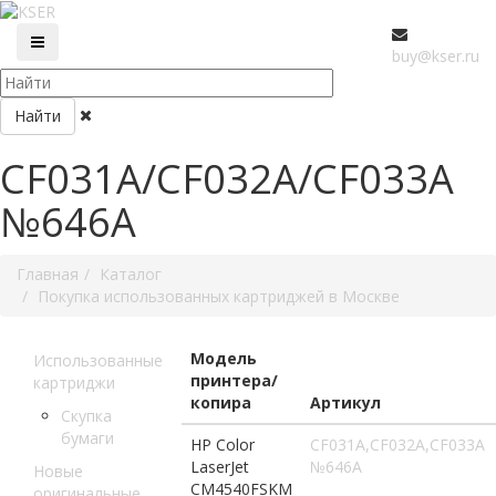
buy@kser.ru
Найти
CF031A/CF032A/CF033A
№646A
Главная
Каталог
Покупка использованных картриджей в Москве
Модель
Использованные
принтера/
картриджи
копира
Артикул
Скупка
бумаги
HP Color
CF031A,CF032A,CF033A
LaserJet
№646A
Новые
CM4540FSKM
оригинальные