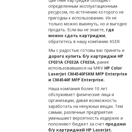
Цветные картриджи обладают
определенным эксплуатационным
ресурсом, по истечению которого не
пригодны к использованию. Их не
только можно выкинуть, но и выгодно
продать. Если вы не знаете,
где
можно сдать картриджи
,
обратитесь в нашу компанию KSER.
Мы с радостью готовы вас принять и
дорого купить б/у картриджи
HP
CF
031
A
CF
032
A
CF
033
A
, ранее
использовавшихся на МФУ
HP
Color
LaserJet
CM
4540
FSKM
MFP
Enterprise
и
CM
4540
F
MFP
Enterprise
.
Наша компания более 10 лет
обслуживает физические лица и
организации, давая возможность
заработать на ненужных вещах. Тем
самым, различные предприятия
уменьшают вероятность издержек и
пополняют бюджет за счет
продажи
б/у картриджей
HP
LaserJet
.