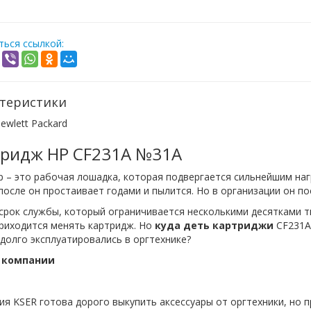
ься ссылкой:
теристики
ewlett Packard
тридж HP CF231A №31A
 – это рабочая лошадка, которая подвергается сильнейшим наг
после он простаивает годами и пылится. Но в организации он по
срок службы, который ограничивается несколькими десятками т
приходится менять картридж. Но
куда деть картриджи
CF231A
долго эксплуатировались в оргтехнике?
 компании
я KSER готова дорого выкупить аксессуары от оргтехники, но 