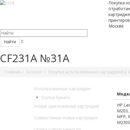
Покупка н
отработа
картридже
принтеров
Москве
Найти
CF231A №31A
Главная
Каталог
Покупка использованных картриджей в 
Использованные картриджи
Модел
Скупка бумаги
HP La
Новые оригинальные картриджи
M203,
MFP, 
Совместимые новые картриджи
M230S
Скупка совместимых бу