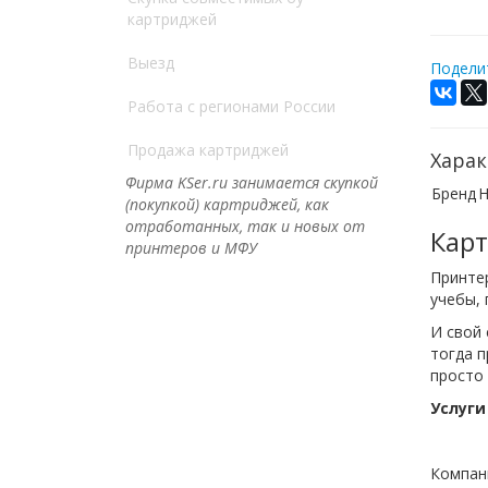
картриджей
Выезд
Поделит
Работа с регионами России
Продажа картриджей
Харак
Фирма KSer.ru занимается скупкой
Бренд
H
(покупкой) картриджей, как
отработанных, так и новых от
Кар
принтеров и МФУ
Принтер
учебы, 
И свой 
тогда 
просто 
Услуги
Компани