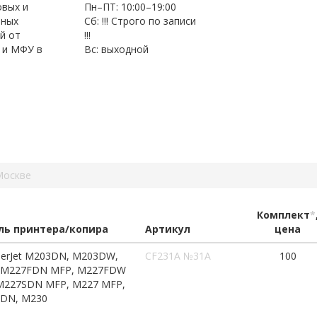
овых и
Пн–ПТ: 10:00–19:00
нных
Сб: !!! Строго по записи
й от
!!!
 и МФУ в
Вс: выходной
Москве
Комплект
*
ь принтера/копира
Артикул
цена
serJet M203DN, M203DW,
CF231A №31A
100
 M227FDN MFP, M227FDW
M227SDN MFP, M227 MFP,
DN, M230