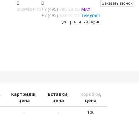
Заказать звонок
buy@kser.ru
+7 (495)
780-20-05
MAX
+7 (495)
978-51-12
Telegram
Центральный офис
,
Картридж,
Вставки,
Коробки
,
цена
цена
цена
-
-
100