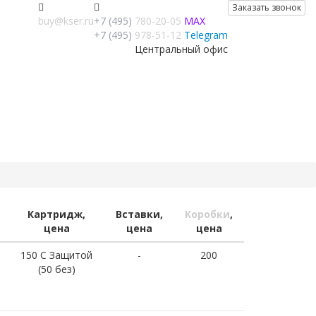
Заказать звонок
buy@kser.ru
+7 (495)
780-20-05
MAX
+7 (495)
978-51-12
Telegram
Центральный офис
Картридж,
Вставки,
Коробки
,
цена
цена
цена
150 С Защитой
-
200
(50 без)