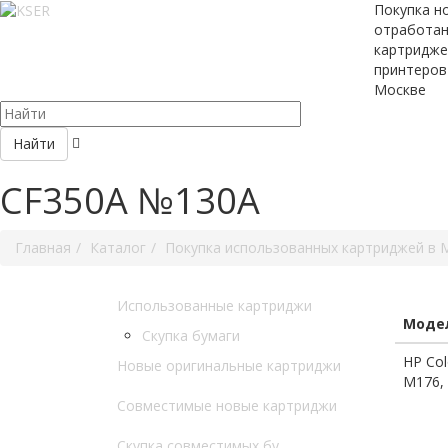
Покупка н
отработа
картридже
принтеров
Москве
Найти
CF350A №130A
Главная
Каталог
Покупка использованных картриджей в 
Использованные картриджи
Модел
Скупка бумаги
HP Col
Новые оригинальные картриджи
M176,
Совместимые новые картриджи
Скупка совместимых бу