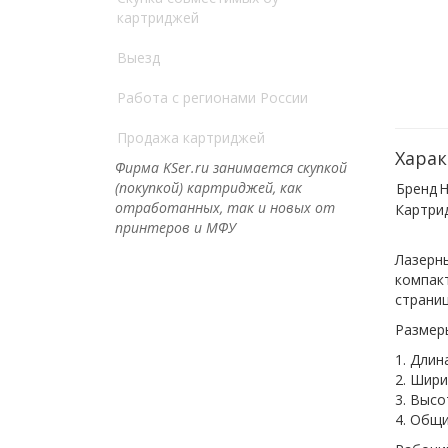
картриджей
Выезд
Работа с регионами России
Продажа картриджей
Харак
Фирма KSer.ru занимается скупкой
(покупкой) картриджей, как
Бренд
H
отработанных, так и новых от
Картр
принтеров и МФУ
Лазерн
компакт
страниц
Размер
1. Длин
2. Шири
3. Высо
4. Общи