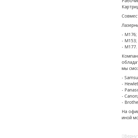
Рабочий
Картрид
Совмес
Лазерны
- M176;
- M153;
- M177.
Компан
обладат
мы смож
- Samsu
- Hewlet
- Panaso
- Canon
- Brothe
На офи
иной мо
Вернут