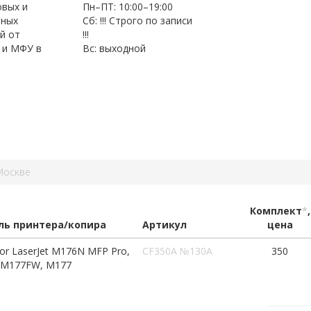
овых и
Пн–ПТ: 10:00–19:00
нных
Сб: !!! Строго по записи
й от
!!!
 и МФУ в
Вс: выходной
Москве
Комплект
*
,
ь принтера/копира
Артикул
цена
or LaserJet M176N MFP Pro,
CF350A №130A
350
 M177FW, M177