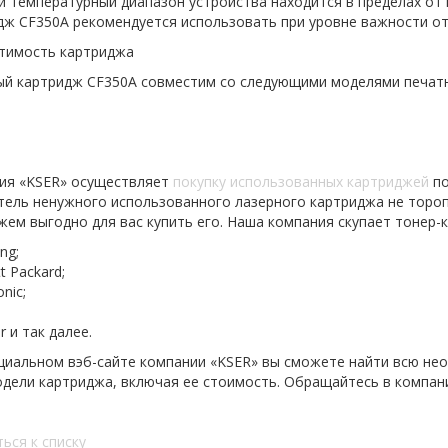
 температурный диапазон устройства находится в пределах от 
ж CF350A рекомендуется использовать при уровне важности от 
тимость картриджа
й картридж CF350A совместим со следующими моделями печатны
ия «KSER» осуществляет
покупку использованных картриджей
по
ель ненужного использованного лазерного картриджа не тороп
ем выгодно для вас купить его. Наша компания скупает тонер
ng;
t Packard;
nic;
;
r и так далее.
циальном вэб-сайте компании «KSER» вы сможете найти всю не
дели картриджа, включая ее стоимость. Обращайтесь в компан
ься к списку