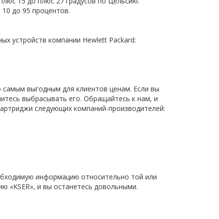
плюс 15 до плюс 27 градусов по Цельсию.
10 до 95 процентов.
х устройств компании Hewlett Packard:
 самым выгодным для клиентов ценам. Если вы
итесь выбрасывать его. Обращайтесь к нам, и
-картриджи следующих компаний-производителей:
обходимую информацию относительно той или
ию «KSER», и вы останетесь довольными.