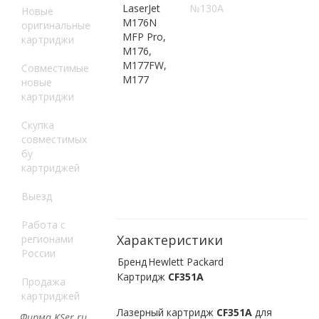
LaserJet
№130A
Новые
M176N
оригинальные
MFP Pro,
картриджи
M176,
M177FW,
Совместимые
M177
новые
картриджи
Скупка
совместимых
бу
картриджей
Выезд
Работа с
Характеристики
регионами
России
Бренд
Hewlett Packard
Картридж
CF351A
Продажа
картриджей
Лазерный картридж
CF351A
для
Фирма KSer.ru