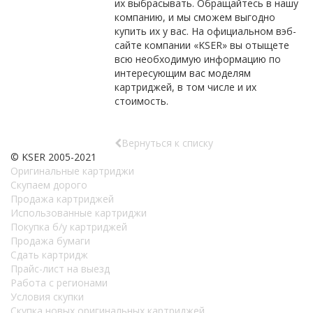
их выбрасывать. Обращайтесь в нашу
компанию, и мы сможем выгодно
купить их у вас. На официальном вэб-
сайте компании «KSER» вы отыщете
всю необходимую информацию по
интересующим вас моделям
картриджей, в том числе и их
стоимость.
Вернуться к списку
© KSER 2005-2021
Оригинальные картриджи
Скупаем дорого
Продажа картриджей
Использованные картриджи
Покупка б/у картриджей
Продажа бумаги
Сдать картридж
Прайс-лист на выезд
Работа с регионами
Условия скупки
Скупка новых оригинальных картриджей