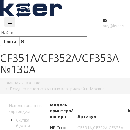
buy@kser.ru
Найти
CF351A/CF352A/CF353A
№130A
Главная
Каталог
Покупка использованных картриджей в Москве
Модель
Использованные
принтера/
картриджи
копира
Артикул
Скупка
бумаги
HP Color
CF351A,CF352A,CF353A