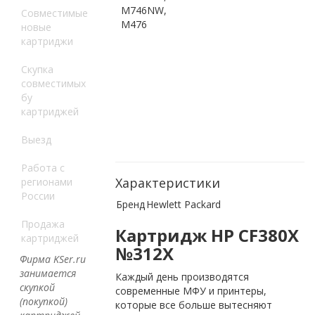
M746NW,
Совместимые
M476
новые
картриджи
Скупка
совместимых
бу
картриджей
Выезд
Работа с
Характеристики
регионами
России
Бренд
Hewlett Packard
Продажа
Картридж
HP
CF380
X
картриджей
№312
X
Фирма KSer.ru
занимается
Каждый день производятся
скупкой
современные МФУ и принтеры,
(покупкой)
которые все больше вытесняют