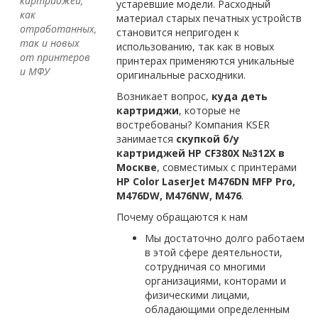
картриджей,
устаревшие модели. Расходный
как
материал старых печатных устройств
отработанных,
становится непригоден к
так и новых
использованию, так как в новых
от принтеров
принтерах применяются уникальные
и МФУ
оригинальные расходники.
Возникает вопрос,
куда деть
картриджи
, которые не
востребованы? Компания KSER
занимается
скупкой б/у
картриджей HP CF380X №312X в
Москве
, совместимых с принтерами
HP
Color
LaserJet
M476
DN
MFP
Pro,
M476
DW,
M476
NW,
M476
.
Почему обращаются к нам
Мы достаточно долго работаем
в этой сфере деятельности,
сотрудничая со многими
организациями, конторами и
физическими лицами,
обладающими определенным