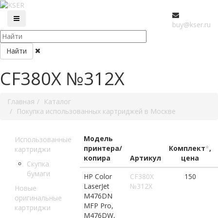
buy@kser.ru
Найти
CF380X №312X
Главная
Каталог
Покупка использованных картриджей в Москве
Модель
Использованные
принтера/
Комплект
*
,
картриджи
копира
Артикул
цена
Скупка
бумаги
HP Color
CF380X
150
LaserJet
№312X
Новые
M476DN
оригинальные
MFP Pro,
картриджи
M476DW,