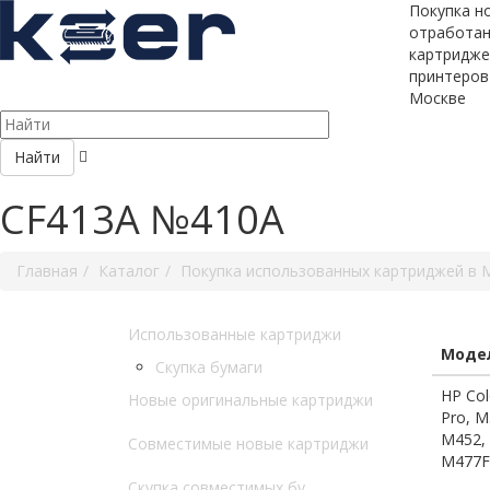
Покупка н
отработа
картридже
принтеров
Москве
Найти
CF413A №410A
Главная
Каталог
Покупка использованных картриджей в 
Использованные картриджи
Модел
Скупка бумаги
HP Co
Новые оригинальные картриджи
Pro, 
M452,
Совместимые новые картриджи
M477F
Скупка совместимых бу