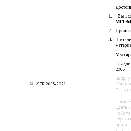
Достои
1.
Вы вс
MFP/M
2.
Процесс
3.
Не обя
матери
Мы гар
Продайт
2005.
Вернут
© KSER 2005-2021
Оригин
Продаж
Покупка
Сдать 
Работа
Скупка
оригин
Карта с