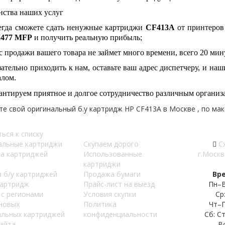
нства наших услуг
егда сможете сдать ненужные картриджи
CF413A
от принтеро
477 MFP
и получить реальную прибыль;
 продажи вашего товара не займет много времени, всего 20 мин
зательно приходить к нам, оставьте ваш адрес диспетчеру, и н
алом.
антируем приятное и долгое сотрудничество различным организ
е свой оригинальный б.у картридж HP CF413A в Москве , по мак
ься к списку
альные картриджи
Скупаем дорого
С
а картриджей
Использованные
г.Москв
картриджи
 б/у картриджей
Продажа бумаги
Вр
картридж
Прайс-лист на выезд
Пн–В
 с регионами
Условия скупки
Ср
 новых
Политика
Чт–П
альных картриджей
конфиденциальности
Сб: С
айта
В