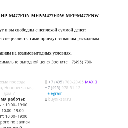
в
НР M477FDN
MFP/M477FDW MFP/M477FNW
ут и вы свободны с неплохой суммой денег;
аши специалисты сами приедут за вашим расходным
ациям на взаимовыгодных условиях.
симально выгодной цене/ Звоните +7(495) 780-
хема проезда
+7 (495)
780-20-05
MAX
а, Новопесчаная,
+7 (495)
978-51-12
дом 7
Telegram
емя работы:
buy@kser.ru
т: 10:00–19:00
: 10:00–19:00
т: 10:00–19:00
трого по записи
с: выходной