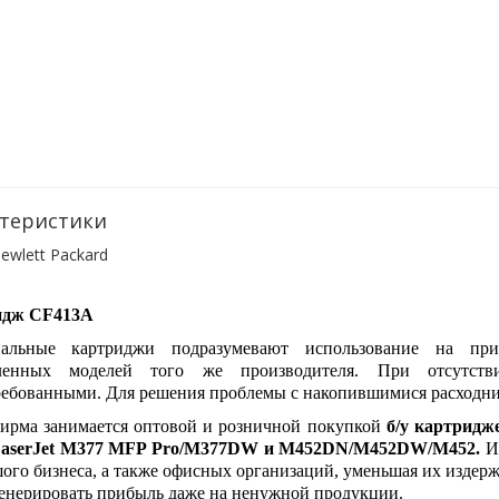
теристики
ewlett Packard
идж CF413A
альные картриджи подразумевают использование на при
еленных моделей того же производителя. При отсутств
ребованными. Для решения проблемы с накопившимися расходни
ирма занимается оптовой и розничной покупкой
б/у картридж
LaserJet M377 MFP Pro/M377DW и M452DN/M452DW/M452.
И
ого бизнеса, а также офисных организаций, уменьшая их издер
генерировать прибыль даже на ненужной продукции.