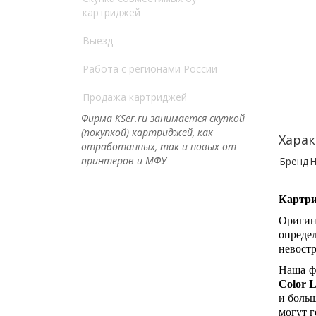
картриджей
Выезд
Работа с регионами России
Продажа картриджей
Фирма KSer.ru занимается скупкой
(покупкой) картриджей, как
Харак
отработанных, так и новых от
принтеров и МФУ
Бренд
H
Картр
Оригин
опред
невост
Наша ф
Color 
и больш
могут 