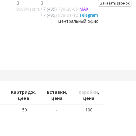
Заказать звонок
buy@kser.ru
+7 (495)
780-20-05
MAX
+7 (495)
978-51-12
Telegram
Центральный офис
,
Картридж,
Вставки,
Коробки
,
цена
цена
цена
150
-
100