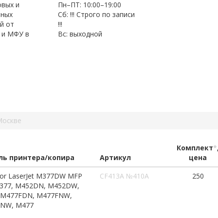
овых и
Пн–ПТ: 10:00–19:00
нных
Сб: !!! Строго по записи
й от
!!!
 и МФУ в
Вс: выходной
Москве
Комплект
*
ь принтера/копира
Артикул
цена
lor LaserJet M377DW MFP
CF413A №410A
250
M377, M452DN, M452DW,
 M477FDN, M477FNW,
NW, M477