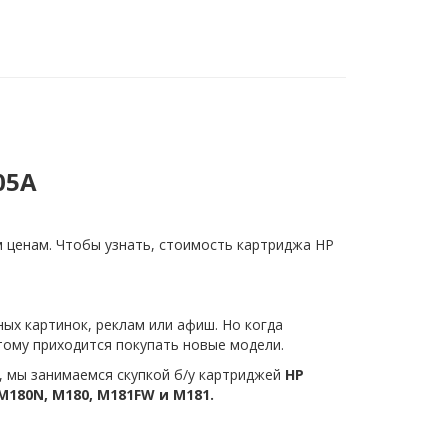
05A
 ценам. Чтобы узнать, стоимость картриджа HP
ых картинок, реклам или афиш. Но когда
тому приходится покупать новые модели.
, мы занимаемся скупкой б/у картриджей
HP
M180
N,
M180,
M181
FW и
M181.