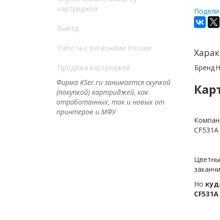
картриджей
Поделит
Выезд
Работа с регионами России
Харак
Продажа картриджей
Бренд
H
Фирма KSer.ru занимается скупкой
Кар
(покупкой) картриджей, как
отработанных, так и новых от
принтеров и МФУ
Компани
CF531A
Цветные
заканчи
Но
куд
CF531A