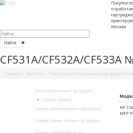
Покупка н
отработа
картридже
принтеров
Москве
Найти
CF531A/CF532A/CF533A 
Главная
Каталог
Покупка использованных картриджей в 
Использованные картриджи
Модел
Скупка бумаги
HP Col
Новые оригинальные картриджи
MFP P
Совместимые новые картриджи
Скупка совместимых бу