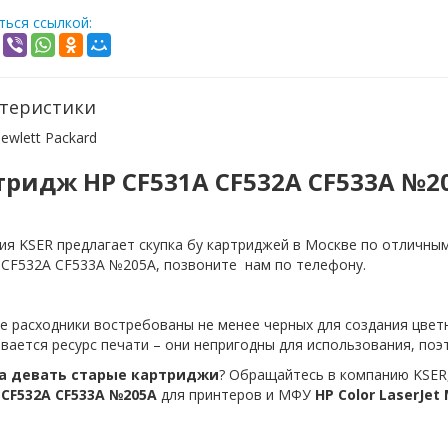
ься ссылкой:
теристики
ewlett Packard
тридж
HP CF531A CF532A CF533A №2
я KSER предлагает скупка бу картриджей в Москве по отличным
 CF532A CF533A №205A, позвоните нам по телефону.
 расходники востребованы не менее черных для создания цветн
вается ресурс печати – они непригодны для использования, поэ
а девать старые картриджи
? Обращайтесь в компанию KSER
 CF532A CF533A №205A
для принтеров и МФУ
HP
Color
LaserJet