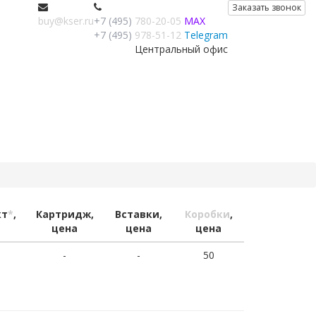
Заказать звонок
buy@kser.ru
+7 (495)
780-20-05
MAX
+7 (495)
978-51-12
Telegram
Центральный офис
кт
*
,
Картридж,
Вставки,
Коробки
,
цена
цена
цена
-
-
50