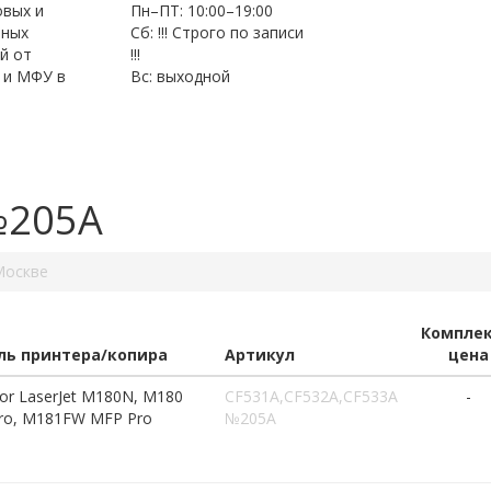
овых и
Пн–ПТ: 10:00–19:00
нных
Сб: !!! Строго по записи
й от
!!!
 и МФУ в
Вс: выходной
№205A
Москве
Компле
ь принтера/копира
Артикул
цена
or LaserJet M180N, M180
CF531A,CF532A,CF533A
-
ro, M181FW MFP Pro
№205A