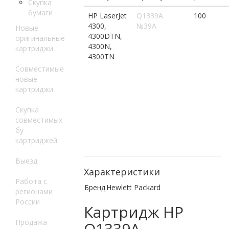
Скупка
бумаги
HP LaserJet
Q1339A
100
4300,
№39A
Новые
4300DTN,
оригинальные
4300N,
картриджи
4300TN
Совместимые
новые
картриджи
Скупка
совместимых
бу
картриджей
Выезд
Характеристики
Работа с
Бренд
Hewlett Packard
регионами
России
Картридж HP
Продажа
Q1339A