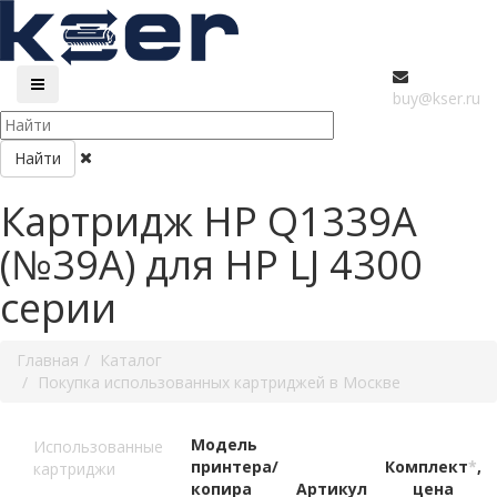
buy@kser.ru
Найти
Картридж HP Q1339A
(№39A) для HP LJ 4300
серии
Главная
Каталог
Покупка использованных картриджей в Москве
Модель
Использованные
принтера/
Комплект
*
,
картриджи
копира
Артикул
цена