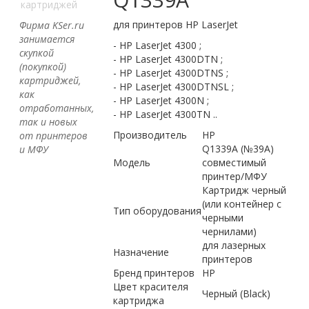
картриджей
для принтеров HP LaserJet
Фирма KSer.ru
занимается
- HP LaserJet 4300 ;
скупкой
- HP LaserJet 4300DTN ;
(покупкой)
- HP LaserJet 4300DTNS ;
картриджей,
- HP LaserJet 4300DTNSL ;
как
- HP LaserJet 4300N ;
отработанных,
- HP LaserJet 4300TN ..
так и новых
Производитель
HP
от принтеров
Q1339A (№39A)
и МФУ
Модель
совместимый
принтер/МФУ
Картридж черный
(или контейнер с
Тип оборудования
черными
чернилами)
для лазерных
Назначение
принтеров
Бренд принтеров
HP
Цвет красителя
Черный (Black)
картриджа