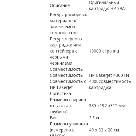
Оригинальный
Описание
картридж HP 39A
Ресурс расходных
материалов/
заменяемых
компонентов
Ресурс черного
картриджа или
контейнера с
18000 страниц
черными
чернилами
Совместимость
Совместимость
HP LaserJet 4300TN
Совместимость с
4300совместимость
HP LaserJet
картриджа
Логистика
Размеры (ширина
x высота x
385 x192 x312 мм
глубина)
Вес
2.3 кг
Размеры упаковки
(измерено в
40 x 32 x 20 см
НИКСе)